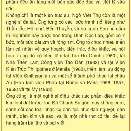
phẩm đều ẩn tàng một bản sắc độc đáo và triết lý sâu
sắc.
Không chỉ là một kiến trúc sư, Ngô Viết Thụ còn là một
nghệ sĩ đa tài. Ông từng có các bức tranh nổi tiếng như
Thần tốc, Hội chợ, Bến Thuyền, và bộ tranh Sơn hà cẩm
tú. Bộ tranh này được treo trong Dinh Độc Lập, gồm có 7
bức, mỗi bức dài 2m và rộng 1m. Ông tổ chức nhiều triển
lãm cá nhân về quy hoạch, kiến trúc, điêu khắc, và hội
họa, trong đó có triển lãm tại Tòa Đô Chính (1960), tại
Nhà Triển Lãm Công viên Tao Đàn (1963) và tại Viện
Kiến Trúc Philippines ở Manila (1963), triển lãm lưu động
tại Viện Smithsonian và một số thành phố khác tại châu
Âu (Hàn lâm viện Pháp tại Rome và Paris 1956, 1957,
1958) và tại Mỹ (1963).
Ông cũng là một nghệ sĩ điêu khắc (tác phẩm điêu khắc
kim loại đặt trước Toà Đô Chánh Sàigòn, nay không còn),
sành sỏi các loại nhạc cụ dân tộc như đàn nguyệt, đàn
tranh, đàn kìm và sáo, và là một nhà thơ có tài, để lại
hàng trăm bài thơ và bài viết.