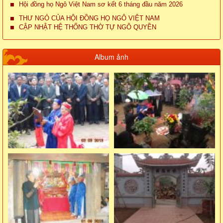
Hội đồng họ Ngô Việt Nam sơ kết 6 tháng đầu năm 2026
THƯ NGỎ CỦA HỘI ĐỒNG HỌ NGÔ VIỆT NAM
CẬP NHẬT HỆ THỐNG THỜ TỰ NGÔ QUYỀN
Album ảnh