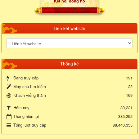
Kết nối dòng họ
Liên kết website
Thống kê
Đang truy cập
191
Máy chủ tìm kiếm
22
Khách viếng thăm
169
39,221
Hôm nay
Tháng hiện tại
385,292
Tổng lượt truy cập
88,440,335