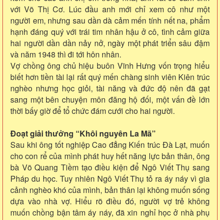
với Võ Thị Cơ. Lúc đầu anh mới chỉ xem cô như một
người em, nhưng sau dần dà cảm mến tính nết na, phẩm
hạnh đáng quý với trái tim nhân hậu ở cô, tình cảm giữa
hai người dần dần nảy nở, ngày một phát triển sâu đậm
và năm 1948 thì đi tới hôn nhân.
Vợ chồng ông chủ hiệu buôn Vĩnh Hưng vốn trọng hiểu
biết hơn tiền tài lại rất quý mến chàng sinh viên Kiên trúc
nghèo nhưng học giỏi, tài năng và đức độ nên đã gạt
sang một bên chuyện môn đăng hộ đối, một vấn đề lớn
thời bấy giờ để tổ chức đám cưới cho hai người.
Đoạt giải thưởng “Khôi nguyên La Mã”
Sau khi ông tốt nghiệp Cao đẳng Kiến trúc Đà Lạt, muốn
cho con rể của mình phát huy hết năng lực bản thân, ông
bà Võ Quang Tiềm tạo điều kiện để Ngô Viết Thụ sang
Pháp du học. Tuy nhiên Ngô Viết Thụ tỏ ra áy náy vì gia
cảnh nghèo khó của mình, bản thân lại không muốn sống
dựa vào nhà vợ. Hiểu rõ điều đó, người vợ trẻ không
muốn chồng bận tâm áy náy, đã xin nghỉ học ở nhà phụ