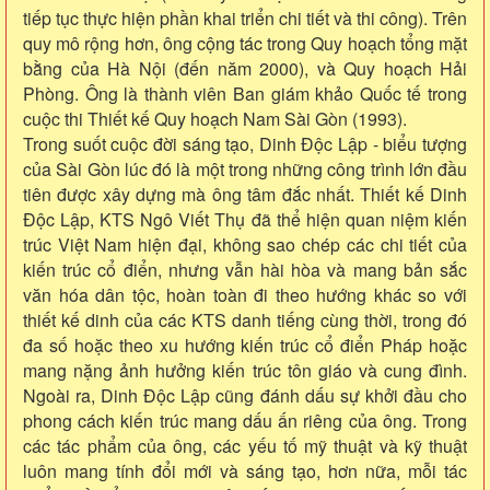
tiếp tục thực hiện phần khai triển chi tiết và thi công). Trên
quy mô rộng hơn, ông cộng tác trong Quy hoạch tổng mặt
bằng của Hà Nội (đến năm 2000), và Quy hoạch Hải
Phòng. Ông là thành viên Ban giám khảo Quốc tế trong
cuộc thi Thiết kế Quy hoạch Nam Sài Gòn (1993).
Trong suốt cuộc đời sáng tạo, Dinh Độc Lập - biểu tượng
của Sài Gòn lúc đó là một trong những công trình lớn đầu
tiên được xây dựng mà ông tâm đắc nhất. Thiết kế Dinh
Độc Lập, KTS Ngô Viết Thụ đã thể hiện quan niệm kiến
trúc Việt Nam hiện đại, không sao chép các chi tiết của
kiến trúc cổ điển, nhưng vẫn hài hòa và mang bản sắc
văn hóa dân tộc, hoàn toàn đi theo hướng khác so với
thiết kế dinh của các KTS danh tiếng cùng thời, trong đó
đa số hoặc theo xu hướng kiến trúc cổ điển Pháp hoặc
mang nặng ảnh hưởng kiến trúc tôn giáo và cung đình.
Ngoài ra, Dinh Độc Lập cũng đánh dấu sự khởi đầu cho
phong cách kiến trúc mang dấu ấn riêng của ông. Trong
các tác phẩm của ông, các yếu tố mỹ thuật và kỹ thuật
luôn mang tính đổi mới và sáng tạo, hơn nữa, mỗi tác