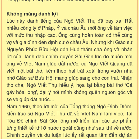
Không màng danh lợi
Lúc này danh tiếng của Ngô Viết Thụ đã bay xa. Rất
nhiều công ty ở Pháp, Ý và châu Âu mời ông về làm việc
với mức thu nhập cao. Ông cũng hoàn toàn có thể cùng
vợ và gia đình đến định cư ở châu Âu. Nhưng khi Giáo sư
Nguyễn Phúc Bửu Hội đến Huế thăm cha ông và nhắn
lời của lãnh đạo chính quyền Sài Gòn lúc đó muốn mời
ông về Việt Nam giúp đất nước, cụ Ngô Viết Quang đã
viết một bài thơ, kèm theo hai trái xoài trong vườn nhà
nhờ Giáo sư Bửu Hội mang giúp sang cho con trai. Nhận
thơ cha, Ngô Viết Thụ hiểu ý, họa lại bằng bài thơ ‘Cá
gáy hóa long’, đại ý nói mình không quên nguồn gốc và
sẽ về giúp đất nước…
Năm 1960, theo lời mời của Tổng thống Ngô Đình Diệm,
kiến trúc sư Ngô Viết Thụ đã về Việt Nam làm việc. Tại
Tòa Đô chính Sài Gòn ông mở triển lám các tác phẩm
từng thiết kế khi ở nước ngoài cũng như sau khi về nước.
Chính quyền và dư luận lúc ấy rất quan tâm đến dự án