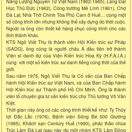
Năng Lượng Nguyên Tử Việt Nam (1962-1965), Làng Đại
Học Thủ Đức (1962), Công trường Mê Linh (1961), Chợ
Đà Lạt, Nhà Thờ Chính Tòa Phủ Cam ở Huế… cùng một
số công trình lớn nhưng không thể xây dựng do thời cuộc.
Ngoài ra ông còn thiết kế hàng chục công trình cho các
tỉnh thành khác.
KTS Ngô Viết Thụ là thành viên Hội Kiến trúc sư Pháp
(SADG), ông cũng là người châu Á đầu tiên trở thành
Viện sĩ danh dự của Viện Kiến trúc Hoa Kỳ (H.F.A.I.A.)
cùng với một số kiến trúc sư danh tiếng cùng thời của thế
giới.
Sau năm 1975, Ngô Viết Thụ là Cố vấn của Ban Chấp
hành Hội Kiến trúc sư Việt Nam, và của Ban Chấp hành
Hội Kiến trúc sư Thành phố Hồ Chí Minh. Ông là thành
viên tổ chuyên gia tư vấn kiến trúc cho Thủ tướng Võ Văn
Kiệt.
Thời gian này ông có các công trình thiết kế như: Ty Thủy
lợi Đắc Lắc (1976), Bệnh viện Sông Bé 500 Giường
(1985), Khách sạn Century Huế (1990), phác thảo chùa
Trúc Lâm Đà Lạt (sau này do một nhóm KTS Lâm Đồng