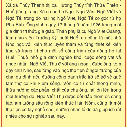
Xá xã Thủy Thanh thị xã Hương Thủy tỉnh Thừa Thiên -
Huế (làng Lang Xá có ba họ Ngô: Ngô Văn, Ngô Viết và
Ngô Tá, trong đó hai họ Ngô Viết, Ngô Tá có gốc từ họ
Phú Bài). Ông sinh ngày 17 tháng 9 năm 1926 trong một
gia đình trí thức gia giáo. Thân phụ là cụ Ngô Viết Quang,
làm giáo viên Trường Kỹ thuật Huế, cụ cũng là một nhà
Nho học với kiến thức uyên thâm và từng thiết kế kiến
trúc và trang trí cho một số công trình của dòng họ tại
Huế. Thuở nhỏ gia đình nghèo khó, cuộc sống vất vả
nhọc nhằn, Ngô Viết Thụ ở với ông ngoại, được ông kèm
dạy chữ Nho, sau từng vào học thợ tiện ở ngôi trường của
cha, dự định nếu đường công danh trắc trở sẽ trở về quê
làm thợ cơ khí kiếm sống. Vốn có tư chất thông minh,
thừa hưởng các phẩm chất của cha ông, lại lớn lên trong
môi trường đó, Ngô Viết Thụ được bồi đắp thêm óc sáng
tạo, am tường sâu rộng kiến thức Hán Nôm, cũng là một
thợ tiện có tay nghề cao, những nhân tố đó đã giúp ích rất
nhiều cho sự nghiệp sau này.