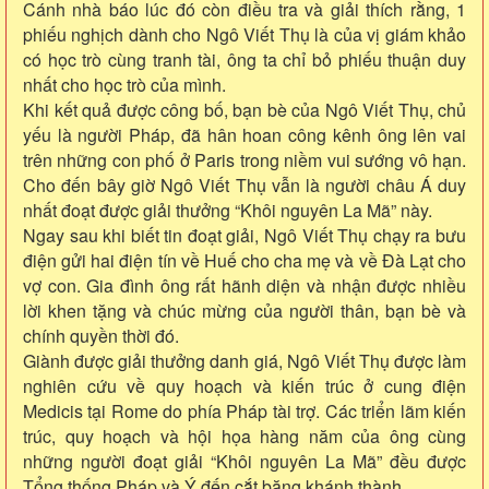
Cánh nhà báo lúc đó còn điều tra và giải thích rằng, 1
phiếu nghịch dành cho Ngô Viết Thụ là của vị giám khảo
có học trò cùng tranh tài, ông ta chỉ bỏ phiếu thuận duy
nhất cho học trò của mình.
Khi kết quả được công bố, bạn bè của Ngô Viết Thụ, chủ
yếu là người Pháp, đã hân hoan công kênh ông lên vai
trên những con phố ở Paris trong niềm vui sướng vô hạn.
Cho đến bây giờ Ngô Viết Thụ vẫn là người châu Á duy
nhất đoạt được giải thưởng “Khôi nguyên La Mã” này.
Ngay sau khi biết tin đoạt giải, Ngô Viết Thụ chạy ra bưu
điện gửi hai điện tín về Huế cho cha mẹ và về Đà Lạt cho
vợ con. Gia đình ông rất hãnh diện và nhận được nhiều
lời khen tặng và chúc mừng của người thân, bạn bè và
chính quyền thời đó.
Giành được giải thưởng danh giá, Ngô Viết Thụ được làm
nghiên cứu về quy hoạch và kiến trúc ở cung điện
Medicis tại Rome do phía Pháp tài trợ. Các triển lãm kiến
trúc, quy hoạch và hội họa hàng năm của ông cùng
những người đoạt giải “Khôi nguyên La Mã” đều được
Tổng thống Pháp và Ý đến cắt băng khánh thành.