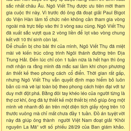
sắc nhất châu Âu. Ngô Viết Thụ được ưu tiên mời tham
gia cuộc thi này. Vì trước đó ông đã đoạt giải Paul Bigot
do Viện Hàn lâm tổ chức nên không cần tham gia vòng
ngoài mà trực tiếp vào thi 3 vòng sau cùng. Ngô Viết Thụ
đã xuất sắc vượt qua 2 vòng liền để lọt vào vòng chung
kết với 10 thí sinh còn lại.
Để chuẩn bị cho bài thi của mình, Ngô Viết Thụ đã miệt
mài vẽ kiến trúc công trình Ngôi thánh đường trên Địa
Trung Hải. Đến lúc chỉ còn 1 tuần nữa là hết hạn thì ông
mới nhận ra rằng mình đã mắc sai lầm khi chọn phương
án thiết kế theo phong cách cổ điển. Thời gian rất gấp,
nhưng Ngô Viết Thụ vẫn quyết định mạo hiểm bỏ luôn
bản cũ mà vẽ lại toàn bộ theo phong cách hiện đại với tư
duy mới đột phá. Bằng đôi tay khéo léo của người từng là
thợ cơ khí, ông đã tự thiết kế một thiết bị nhỏ giúp ông một
mình vẽ nhanh đồ án trên một diện tích giấy rộng trên 10
thước vuông mà chỉ mất chưa đầy 1 tuần. Đồ án tuyệt vời
này đã giúp ông thành người Việt Nam đoạt giải “Khôi
nguyên La Mã” với số phiếu 28/29 của Ban giám khảo.