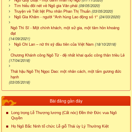
Tìm hiểu đôi nét về Ngô gia Văn phái
(09/05/2020)
Truyện về Tiết liệt Phu nhân Phan Thị Thuấn
(03/05/2020)
Ngô Gia Khảm - người "Anh hùng Lao động số 1"
(24/03/2020)
Ngô Thì Sĩ - Một chính khách, một sử gia, một tâm hồn khoáng
đạt
(14/09/2021)
Ngô Chi Lan – nữ thi sỹ đầu tiên của Việt Nam
(18/10/2018)
Chương Khánh công Ngô Từ - đệ nhất khai quốc công thần triều Lê
(17/04/2018)
Thái hậu Ngô Thị Ngọc Dao: một nhân cách, một tấm gương đức
hạnh
(03/05/2018)
Bài đăng gần đây
Long trọng Lễ Thượng lương (Cất nóc) Đền thờ Đức vua Ngô
Quyền
Họ Ngô Bắc Ninh tổ chức Lễ giỗ Thái úy Lý Thường Kiệt