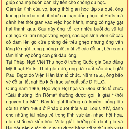
giúp cha mẹ buôn bán lấy tiền cho chồng du học.
Cảm ân tình của vợ, trong thời gian học tập xa quê, ông
không dám ham chơi như các bạn đồng học tại Paris mà
dành hết thời gian vào việc học hành, mong có ngày gặt
hái thành quả. Sau này ông kể, có nhiều buổi dạ vũ tại
đại học xá, âm nhạc vang vọng, các bạn sinh viên cử các
cô đầm lên gõ cửa phòng để trêu ghẹo nhưng ông vẫn
lặng lẽ ngồi trong phòng miệt mài vẽ các đồ án, bên cạnh
tấm hình vợ bồng con gái đầu lòng.
Tại Pháp, Ngô Viết Thụ học ở trường Quốc gia Cao đẳng
Mỹ thuật Paris. Thời gian đó, ông đã xuất sắc đoạt giải
Paul Bigot do Viện Hàn lâm tổ chức. Năm 1955, ông bảo
vệ đồ án tốt nghiệp kiến trúc sư xuất sắc D.P.L.G.
Cũng năm 1955, Học viện Hội họa và Điêu khắc tổ chức
“Giải thưởng lớn Rôma” thường được gọi là giải “Khôi
nguyên La Mã”. Đây là giải thường có truyền thống lâu
đời từ năm 1663 ở Pháp dưới thời vua Louis XIV, dành
cho những tài năng trẻ trong lĩnh vực âm nhạc, hội họa,
điêu khắc và kiến trúc. Vì là giải thưởng rất danh giá và
lâu đời nên cuộc thi quy tụ được hàng trăm thí sinh xuất