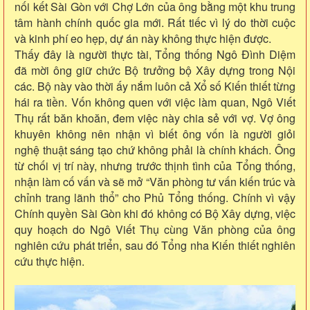
nối kết Sài Gòn với Chợ Lớn của ông bằng một khu trung
tâm hành chính quốc gia mới. Rất tiếc vì lý do thời cuộc
và kinh phí eo hẹp, dự án này không thực hiện được.
Thấy đây là người thực tài, Tổng thống Ngô Đình Diệm
đã mời ông giữ chức Bộ trưởng bộ Xây dựng trong Nội
các. Bộ này vào thời ấy nắm luôn cả Xổ số Kiến thiết từng
hái ra tiền. Vốn không quen với việc làm quan, Ngô Viết
Thụ rất băn khoăn, đem việc này chia sẻ với vợ. Vợ ông
khuyên không nên nhận vì biết ông vốn là người giỏi
nghệ thuật sáng tạo chứ không phải là chính khách. Ông
từ chối vị trí này, nhưng trước thịnh tình của Tổng thống,
nhận làm cố vấn và sẽ mở “Văn phòng tư vấn kiến trúc và
chỉnh trang lãnh thổ” cho Phủ Tổng thống. Chính vì vậy
Chính quyền Sài Gòn khi đó không có Bộ Xây dựng, việc
quy hoạch do Ngô Viết Thụ cùng Văn phòng của ông
nghiên cứu phát triển, sau đó Tổng nha Kiến thiết nghiên
cứu thực hiện.