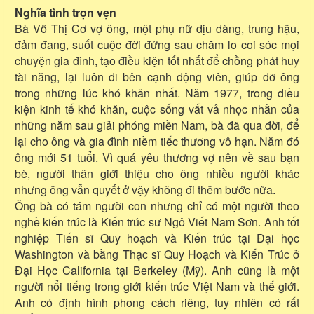
Nghĩa tình trọn vẹn
Bà Võ Thị Cơ vợ ông, một phụ nữ dịu dàng, trung hậu,
đảm đang, suốt cuộc đời đứng sau chăm lo coi sóc mọi
chuyện gia đình, tạo điều kiện tốt nhất để chồng phát huy
tài năng, lại luôn đi bên cạnh động viên, giúp đỡ ông
trong những lúc khó khăn nhất. Năm 1977, trong điều
kiện kinh tế khó khăn, cuộc sống vất vả nhọc nhằn của
những năm sau giải phóng miền Nam, bà đã qua đời, để
lại cho ông và gia đình niềm tiếc thương vô hạn. Năm đó
ông mới 51 tuổi. Vì quá yêu thương vợ nên về sau bạn
bè, người thân giới thiệu cho ông nhiều người khác
nhưng ông vẫn quyết ở vậy không đi thêm bước nữa.
Ông bà có tám người con nhưng chỉ có một người theo
nghề kiến trúc là Kiến trúc sư Ngô Viết Nam Sơn. Anh tốt
nghiệp Tiến sĩ Quy hoạch và Kiến trúc tại Đại học
Washington và bằng Thạc sĩ Quy Hoạch và Kiến Trúc ở
Đại Học California tại Berkeley (Mỹ). Anh cũng là một
người nổi tiếng trong giới kiến trúc Việt Nam và thế giới.
Anh có định hình phong cách riêng, tuy nhiên có rất