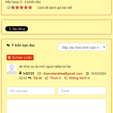
Xếp hạng:
5
-
3
phiếu bầu
Click để đánh giá bài viết
Ý kiến bạn đọc
Ẩn/Hiện ý kiến
do thuc su la mot nguoi taiba loi lac
h42123
nfoemelandrea@gmail.com
18/02/2024
Trả lời
Thích
0
Không thích
0
22:53