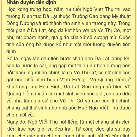
Nhân duyên tiền định
Học xong trung học, năm 18 tuổi Ngô Viết Thụ thi vào
trường Kiến trúc Đà Lạt thuộc Trường Cao đẳng Mỹ thuật
Đông Dương và trở thành tân sinh viên trường này. Trong
thời gian ở Đà Lạt, ông đã kết hôn với bà Võ Thị Cơ, một
phụ nữ phẩm hạnh, gia giáo của xứ sở sương mù. Cuộc
tình của ông bà được kể như một mối lương duyên tiền
định.
Số là, ngay lần đầu tiên bước chân đến Đà Lạt, đang khi
còn lạ nước lạ cái, ông gặp một thiếu nữ bên đường bèn
hỏi thăm, người đó chính là cô Võ Thị Cơ, cô nữ sinh con
gái ông chủ hiệu buôn Vĩnh Hưng - Võ Quang Tiềm ở
khu trung tâm Hòa Bình, Đà Lạt. Sau ông chủ hiệu Võ
Quang Tiềm muốn tìm một sinh viên học giỏi, có đạo đức
về nhà làm gia sư cho Võ Thị Cơ và các con thì chính
chàng trai thư sinh nho nhã gốc Huế Ngô Viết Thụ được
chọn mời về.
Ngày đó, Ngô Viết Thụ nổi tiếng là một chàng sinh viên
kiến trúc học giỏi và đẹp trai. Từ công việc gia sư dạy
kèm cho các anh chị em trong nhà, anh rất có cảm tình