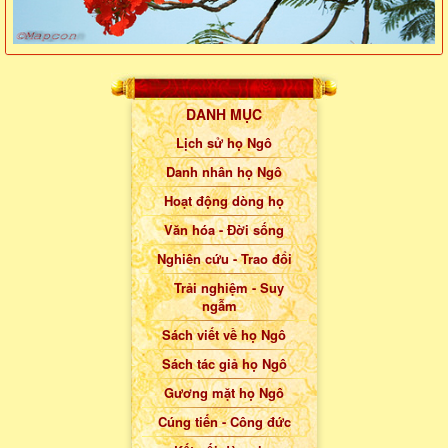
DANH MỤC
Lịch sử họ Ngô
Danh nhân họ Ngô
Hoạt động dòng họ
Văn hóa - Đời sống
Nghiên cứu - Trao đổi
Trải nghiệm - Suy
ngẫm
Sách viết về họ Ngô
Sách tác giả họ Ngô
Gương mặt họ Ngô
Cúng tiến - Công đức