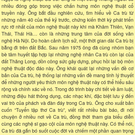
nhiều đóng góp trong việc chấn hưng môn nghệ thuật cổ
truyền này. Ông bắt đầu nghiên cứu, tìm hiểu về Ca trù từ
những năm 40 của thế kỷ trước, chứng kiến thời kỳ phát triển
rực rỡ nhất của môn nghệ thuật này khi mà Khâm Thiên, Vạn
Thái, Thái Hà… còn là những trung tâm của đời sống văn
nghệ Hà Nội. Do hoàn cảnh lịch sử, một thời gian dài Ca trù bị
bẵng đi trên đất Bắc. Sau năm 1975 ông đã cùng nhóm bạn
bè tâm huyết tập hợp lại những nghệ nhân Ca trù còn lại của
đất Thăng Long, dồn công sức gây dựng, phục hồi lại bộ môn
nghệ thuật độc đáo này. Ông khái quát lại những vấn đề cơ
bản của Ca trù, hệ thống lại những vấn đề mang tính lý thuyết
để những người yêu thích môn nghệ thuật này có thể hiểu sâu
rộng và chính xác về nó. Trong đó trình bày chi tiết về âm luật,
những điệu hát thông dụng, các nhạc khí, đặc biệt lưu ý đến
vai trò của phách và đàn đáy trong Ca trù. Ông cho xuất bản
cuốn “Tuyển tập thơ Ca trù”, viết rất nhiều bài báo, đi nói
chuyện ở nhiều nơi về Ca trù, đồng thời tham gia biểu diễn
cùng các nghệ sĩ gạo cội của môn nghệ thuật này. Có thể nói,
Ca trù đã gắn bó suốt cuộc đời và chiếm một phần quan trọng