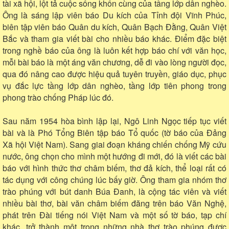
tài xã hội, lột tả cuộc sống khốn cùng của tầng lớp dân nghèo.
Ông là sáng lập viên báo Du kích của Tỉnh đội Vĩnh Phúc,
biên tập viên báo Quân du kích, Quân Bạch Đằng, Quân Việt
Bắc và tham gia viết bài cho nhiều báo khác. Điểm đặc biệt
trong nghề báo của ông là luôn kết hợp báo chí với văn học,
mỗi bài báo là một áng văn chương, dễ đi vào lòng người đọc,
qua đó nâng cao được hiệu quả tuyên truyền, giáo dục, phục
vụ đắc lực tầng lớp dân nghèo, tầng lớp tiên phong trong
phong trào chống Pháp lúc đó.
Sau năm 1954 hòa bình lập lại, Ngô Linh Ngọc tiếp tục viết
bài và là Phó Tổng Biên tập báo Tổ quốc (tờ báo của Đảng
Xã hội Việt Nam). Sang giai đoạn kháng chiến chống Mỹ cứu
nước, ông chọn cho mình một hướng đi mới, đó là viết các bài
báo với hình thức thơ châm biếm, thơ đả kích, thể loại rất có
tác dụng với công chúng lúc bấy giờ. Ông tham gia nhóm thơ
trào phúng với bút danh Búa Đanh, là cộng tác viên và viết
nhiều bài thơ, bài văn châm biếm đăng trên báo Văn Nghệ,
phát trên Đài tiếng nói Việt Nam và một số tờ báo, tạp chí
khác, trở thành một trong những nhà thơ trào phúng được