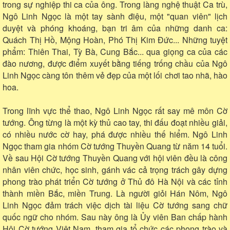
trong sự nghiệp thi ca của ông. Trong làng nghệ thuật Ca trù,
Ngô Linh Ngọc là một tay sành điệu, một "quan viên" lịch
duyệt và phóng khoáng, bạn tri âm của những danh ca:
Quách Thị Hồ, Mộng Hoàn, Phó Thị Kim Đức... Những tuyệt
phẩm: Thiên Thai, Tỳ Bà, Cung Bắc... qua giọng ca của các
đào nương, được điểm xuyết bằng tiếng trống chầu của Ngô
Linh Ngọc càng tôn thêm vẻ đẹp của một lối chơi tao nhã, hào
hoa.
Trong lĩnh vực thể thao, Ngô Linh Ngọc rất say mê môn Cờ
tướng. Ông từng là một kỳ thủ cao tay, thi đấu đoạt nhiều giải,
có nhiều nước cờ hay, phá được nhiều thế hiểm. Ngô Linh
Ngọc tham gia nhóm Cờ tướng Thuyền Quang từ năm 14 tuổi.
Về sau Hội Cờ tướng Thuyền Quang với hội viên đều là công
nhân viên chức, học sinh, gánh vác cả trọng trách gây dựng
phong trào phát triển Cờ tướng ở Thủ đô Hà Nội và các tỉnh
thành miền Bắc, miền Trung. Là người giỏi Hán Nôm, Ngô
Linh Ngọc đảm trách việc dịch tài liệu Cờ tướng sang chữ
quốc ngữ cho nhóm. Sau này ông là Ủy viên Ban chấp hành
Hội Cờ tướng Việt Nam, tham gia tổ chức các phong trào và