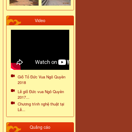
Video
Giỗ Tổ Đức Vua Ngô Quyền
2018
Lễ giỗ Đức vua Ngô Quyền
2017...
Chương trình nghệ thuật tại
Lễ...
Quảng cáo