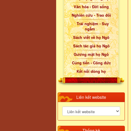
Văn hóa - Đời sống
Nghiên cứu - Trao đổi
Trải nghiệm - Suy
ngẫm
Sách viết về họ Ngô
Sách tác giả họ Ngô
Gương mặt họ Ngô
Cúng tiến - Công đức
Kết nối dòng họ
Liên kết website
Thống kê