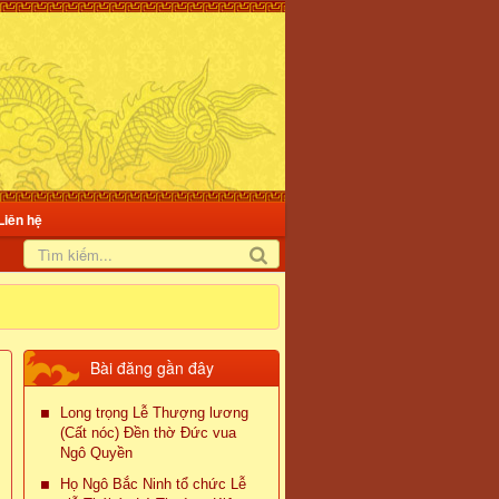
Liên hệ
Bài đăng gần đây
Long trọng Lễ Thượng lương
(Cất nóc) Đền thờ Đức vua
Ngô Quyền
Họ Ngô Bắc Ninh tổ chức Lễ