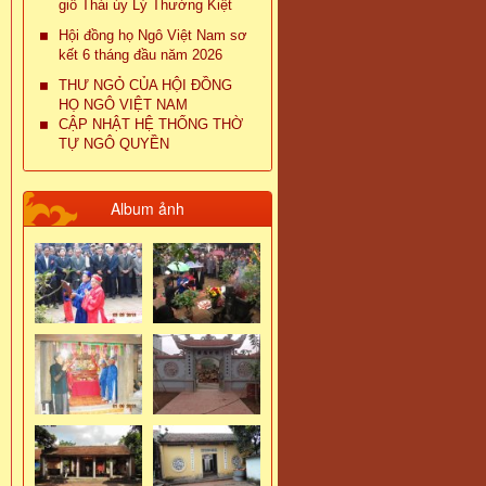
giỗ Thái úy Lý Thường Kiệt
Hội đồng họ Ngô Việt Nam sơ
kết 6 tháng đầu năm 2026
THƯ NGỎ CỦA HỘI ĐỒNG
HỌ NGÔ VIỆT NAM
CẬP NHẬT HỆ THỐNG THỜ
TỰ NGÔ QUYỀN
Album ảnh