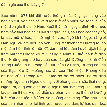
đánh giá cao thời bấy giờ.
Sau năm 1975 khi đất nước thống nhất, ông tập trung vào
nghiên cứu văn học cổ và được biết đến nhiều với tên tuổi của
một dịch giả thơ chữ Hán. Xuất thân từ một gia đình Nho học,
năm bảy tuổi học chữ Hán từ người chú, sau học các thày đồ,
lại say mê tự học, tìm tòi nghiên cứu, Ngô Linh Ngọc rất giỏi
Hán ngữ và am hiểu cổ văn. Ông rất thích thơ Đường lại có
một tâm hồn tinh tế, nên đã dành nhiều tâm huyết dịch hàng
trăm bài thơ Đường cổ ra Việt ngữ. Năm 13 tuổi đã biết dịch
thơ. Những áng thơ hay của các tác giả Đường thi kinh điển
Trung Quốc như: Tương tiến tửu của Lý Bạch, Trường hận ca
của Bạch Cư Dị, Hoàng hạc lâu của Thôi Hiệu, Phong kiều
dạ bạc của Trương Kế… trước đó đã có nhiều người dịch
nhưng Ngô Linh Ngọc dịch lại với phong cách, sắc thái riêng.
Ngoài ra, ông còn dịch hàng nghìn bài thơ tiếng Hán, những
tác phẩm thi ca Việt cổ điển đa phần viết theo thể thơ Đường
luật của các tác giả Việt Nam. Ông cho rằng “Thơ chữ Hán
của tiền nhân chói lọi tình yêu nước, yêu dân, tự hào dân tộc,