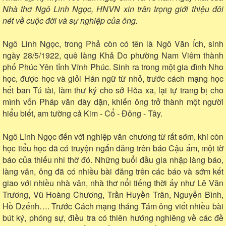
Nhà thơ Ngô Linh Ngọc, HNVN xin trân trọng giới thiệu đôi
nét về cuộc đời và sự nghiệp của ông.
Ngô Linh Ngọc, trong Phả còn có tên là Ngô Văn Ích, sinh
ngày 28/5/1922, quê làng Khả Do phường Nam Viêm thành
phố Phúc Yên tỉnh Vĩnh Phúc. Sinh ra trong một gia đình Nho
học, được học và giỏi Hán ngữ từ nhỏ, trước cách mạng học
hết ban Tú tài, làm thư ký cho sở Hỏa xa, lại tự trang bị cho
mình vốn Pháp văn dày dặn, khiến ông trở thành một người
hiểu biết, am tường cả Kim - Cổ - Đông - Tây.
Ngô Linh Ngọc đến với nghiệp văn chương từ rất sớm, khi còn
học tiểu học đã có truyện ngắn đăng trên báo Cậu ấm, một tờ
báo của thiếu nhi thờ đó. Những buổi đầu gia nhập làng báo,
làng văn, ông đã có nhiều bài đăng trên các báo và sớm kết
giao với nhiều nhà văn, nhà thơ nổi tiếng thời ấy như Lê Văn
Trương, Vũ Hoàng Chương, Trần Huyền Trân, Nguyễn Bình,
Hồ Dzếnh…. Trước Cách mạng tháng Tám ông viết nhiều bài
bút ký, phóng sự, điều tra có thiên hướng nghiêng về các đề