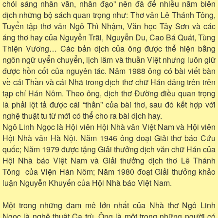
chói sáng nhân văn, nhân đạo” nên đã để nhiều năm biên
dịch những bộ sách quan trọng như: Thơ văn Lê Thánh Tông,
Tuyển tập thơ văn Ngô Thì Nhậm, Văn học Tây Sơn và các
áng thơ hay của Nguyễn Trãi, Nguyễn Du, Cao Bá Quát, Tùng
Thiện Vương… Các bản dịch của ông được thể hiện bằng
ngôn ngữ uyển chuyển, lịch lãm và thuần Việt nhưng luôn giữ
được hồn cốt của nguyên tác. Năm 1988 ông có bài viết bàn
về cái Thần và cái Nhã trong dịch thơ chữ Hán đăng trên trên
tạp chí Hán Nôm. Theo ông, dịch thơ Đường điều quan trọng
là phải lột tả được cái “thần” của bài thơ, sau đó kết hợp với
nghệ thuật tu từ mới có thể cho ra bài dịch hay.
Ngô Linh Ngọc là Hội viên Hội Nhà văn Việt Nam và Hội viên
Hội Nhà văn Hà Nội. Năm 1946 ông đoạt Giải thơ báo Cứu
quốc; Năm 1979 được tặng Giải thưởng dịch văn chữ Hán của
Hội Nhà báo Việt Nam và Giải thưởng dịch thơ Lê Thánh
Tông của Viện Hán Nôm; Năm 1980 đoạt Giải thưởng khảo
luận Nguyễn Khuyến của Hội Nhà báo Việt Nam.
Một trong những đam mê lớn nhất của Nhà thơ Ngô Linh
Ngọc là nghệ thuật Ca trù. Ông là một trong những người có