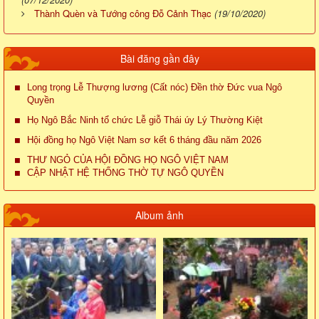
Thành Quèn và Tướng công Đỗ Cảnh Thạc
(19/10/2020)
Bài đăng gần đây
Long trọng Lễ Thượng lương (Cất nóc) Đền thờ Đức vua Ngô
Quyền
Họ Ngô Bắc Ninh tổ chức Lễ giỗ Thái úy Lý Thường Kiệt
Hội đồng họ Ngô Việt Nam sơ kết 6 tháng đầu năm 2026
THƯ NGỎ CỦA HỘI ĐỒNG HỌ NGÔ VIỆT NAM
CẬP NHẬT HỆ THỐNG THỜ TỰ NGÔ QUYỀN
Album ảnh