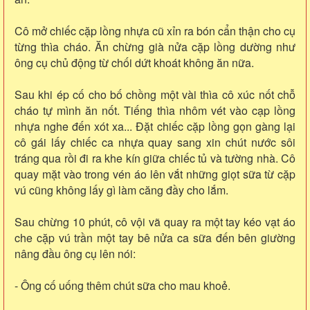
Cô mở chiếc cặp lồng nhựa cũ xỉn ra bón cẩn thận cho cụ
từng thìa cháo. Ăn chừng già nửa cặp lồng dường như
ông cụ chủ động từ chối dứt khoát không ăn nữa.
Sau khi ép cố cho bố chồng một vài thìa cô xúc nốt chỗ
cháo tự mình ăn nốt. Tiếng thìa nhôm vét vào cạp lồng
nhựa nghe đến xót xa... Đặt chiếc cặp lồng gọn gàng lại
cô gái lấy chiếc ca nhựa quay sang xin chút nước sôi
tráng qua rồi đi ra khe kín giữa chiếc tủ và tường nhà. Cô
quay mặt vào trong vén áo lên vắt những giọt sữa từ cặp
vú cũng không lấy gì làm căng đầy cho lắm.
Sau chừng 10 phút, cô vội vã quay ra một tay kéo vạt áo
che cặp vú trần một tay bê nửa ca sữa đến bên giường
nâng đầu ông cụ lên nói:
- Ông cố uống thêm chút sữa cho mau khoẻ.