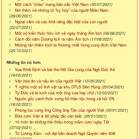
Một cách “chào” mang bản sắc Việt Nam
(30/07/2021)
Nói thêm về những từ “kỵ húy” của người Miền Nam
(28/06/2021)
Ngoại cảm và các khả năng đặc biệt của con người
(22/07/2021)
Một số kiến thức hữu ích về ngày tháng Âm lịch
(08/08/2021)
Cách đổi năm Dương lịch ra năm Âm lịch
(17/08/2021)
Những tấn thảm kịch bi thương nhất trong cung đình Việt Nam
(25/10/2021)
Những tin cũ hơn
Vua Khải Định và bài thơ Hỏi Gia Long của Ngô Đức Kế
(19/05/2021)
Văn hóa ăn và nấu ăn của người Việt
(10/05/2021)
Ý nghĩa một số linh vật tại khu DTLS Đền Hùng
(20/04/2021)
Tự Đức và bi kịch của một ông vua hay chữ
(12/03/2021)
Nguồn gốc cách thức xưng hô thân tộc trong xã hội VN
(16/02/2021)
Phong tục cúng ông Công ông Táo của người Việt
(30/01/2021)
Bữa cơm Việt & 50 phép tắc cần biết.
(05/01/2021)
10 món ăn không thể thiếu trong mâm cơm ngày Tết
(07/02/2021)
Từ Lương Xâm - nơi đại bản doanh Ngô Quyền năm 938
(07/12/2020)