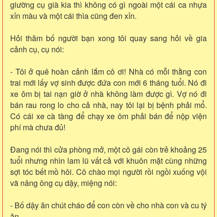
giường cụ già kia thì không có gì ngoài một cái ca nhựa
xỉn màu và một cái thìa cũng đen xỉn.
Hỏi thăm bố người bạn xong tôi quay sang hỏi về gia
cảnh cụ, cụ nói:
- Tôi ở quê hoàn cảnh lắm cô ơi! Nhà có mỗi thằng con
trai mới lấy vợ sinh được đứa con mới 6 tháng tuổi. Nó đi
xe ôm bị tai nạn giờ ở nhà không làm được gì. Vợ nó đi
bán rau rong lo cho cả nhà, nay tôi lại bị bệnh phải mổ.
Có cái xe cà tàng để chạy xe ôm phải bán để nộp viện
phí mà chưa đủ!
Đang nói thì cửa phòng mở, một cô gái còn trẻ khoảng 25
tuổi nhưng nhìn lam lũ vất cả với khuôn mặt cùng những
sợi tóc bết mồ hôi. Cô chào mọi người rồi ngồi xuống vội
vã nâng ông cụ dậy, miệng nói:
- Bố dậy ăn chút cháo để con còn về cho nhà con và cu tý
ăn.