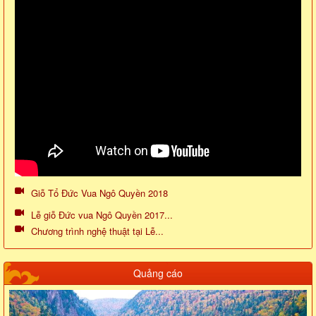
Giỗ Tổ Đức Vua Ngô Quyền 2018
Lễ giỗ Đức vua Ngô Quyền 2017...
Chương trình nghệ thuật tại Lễ...
Quảng cáo