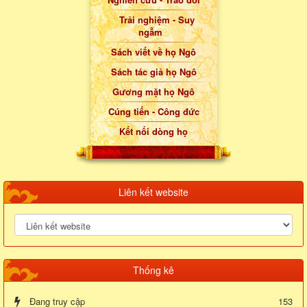
Trải nghiệm - Suy
ngẫm
Sách viết về họ Ngô
Sách tác giả họ Ngô
Gương mặt họ Ngô
Cúng tiến - Công đức
Kết nối dòng họ
Liên kết website
Thống kê
Đang truy cập
153