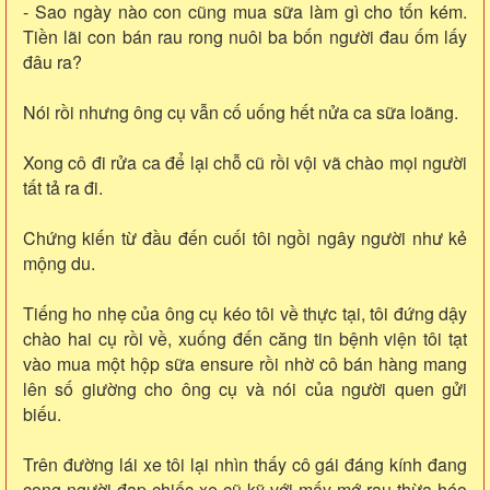
- Sao ngày nào con cũng mua sữa làm gì cho tốn kém.
Tiền lãi con bán rau rong nuôi ba bốn người đau ốm lấy
đâu ra?
Nói rồi nhưng ông cụ vẫn cố uống hết nửa ca sữa loãng.
Xong cô đi rửa ca để lại chỗ cũ rồi vội vã chào mọi người
tất tả ra đi.
Chứng kiến từ đầu đến cuối tôi ngồi ngây người như kẻ
mộng du.
Tiếng ho nhẹ của ông cụ kéo tôi về thực tại, tôi đứng dậy
chào hai cụ rồi về, xuống đến căng tin bệnh viện tôi tạt
vào mua một hộp sữa ensure rồi nhờ cô bán hàng mang
lên số giường cho ông cụ và nói của người quen gửi
biếu.
Trên đường lái xe tôi lại nhìn thấy cô gái đáng kính đang
cong người đạp chiếc xe cũ kỹ với mấy mớ rau thừa héo