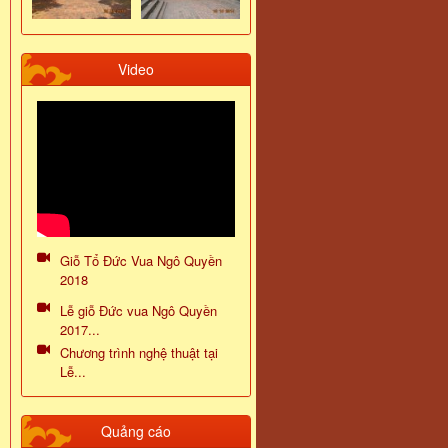
Video
Giỗ Tổ Đức Vua Ngô Quyền
2018
Lễ giỗ Đức vua Ngô Quyền
2017...
Chương trình nghệ thuật tại
Lễ...
Quảng cáo