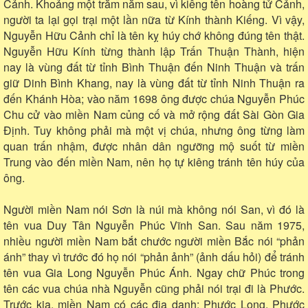
Cảnh. Khoảng một trăm năm sau, vì kiêng tên hoàng tử Cảnh,
người ta lại gọi trại một lần nữa từ Kính thành Kiếng. Vì vậy,
Nguyễn Hữu Cảnh chỉ là tên kỵ húy chớ không đúng tên thật.
Nguyễn Hữu Kính từng thành lập Trấn Thuận Thành, hiện
nay là vùng đất từ tỉnh Bình Thuận đến Ninh Thuận và trấn
giữ Dinh Bình Khang, nay là vùng đất từ tỉnh Ninh Thuận ra
đến Khánh Hòa; vào năm 1698 ông được chúa Nguyễn Phúc
Chu cử vào miền Nam củng cố và mở rộng đất Sài Gòn Gia
Định. Tuy không phải mà một vị chúa, nhưng ông từng làm
quan trấn nhậm, được nhân dân ngưỡng mộ suốt từ miền
Trung vào đến miền Nam, nên họ tự kiêng tránh tên húy của
ông.
Người miền Nam nói Sơn là núi mà không nói San, vì đó là
tên vua Duy Tân Nguyễn Phúc Vĩnh San. Sau năm 1975,
nhiều người miền Nam bắt chước người miền Bắc nói “phản
ánh” thay vì trước đó họ nói “phản ảnh” (ảnh dấu hỏi) để tránh
tên vua Gia Long Nguyễn Phúc Ánh. Ngay chữ Phúc trong
tên các vua chúa nhà Nguyễn cũng phải nói trại đi là Phước.
Trước kia, miền Nam có các địa danh: Phước Long, Phước