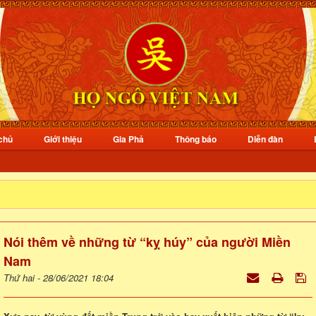
chủ
Giới thiệu
Gia Phả
Thông báo
Diễn đàn
Nói thêm về những từ “kỵ húy” của người Miền
Nam
Thứ hai - 28/06/2021 18:04