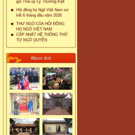
giỗ Thái úy Lý Thường Kiệt
Hội đồng họ Ngô Việt Nam sơ
kết 6 tháng đầu năm 2026
THƯ NGỎ CỦA HỘI ĐỒNG
HỌ NGÔ VIỆT NAM
CẬP NHẬT HỆ THỐNG THỜ
TỰ NGÔ QUYỀN
Album ảnh