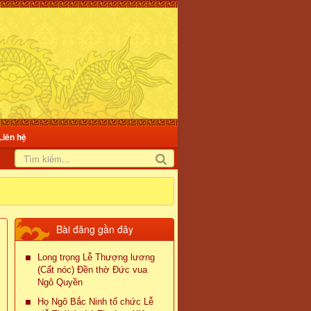
Liên hệ
Bài đăng gần đây
Long trọng Lễ Thượng lương
(Cất nóc) Đền thờ Đức vua
Ngô Quyền
Họ Ngô Bắc Ninh tổ chức Lễ