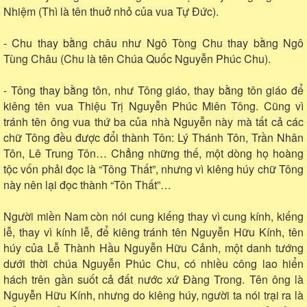
Nhiệm (Thì là tên thuở nhỏ của vua Tự Đức).
- Chu thay bằng châu như Ngô Tòng Chu thay bằng Ngô
Tùng Châu (Chu là tên Chúa Quốc Nguyễn Phúc Chu).
- Tông thay bằng tôn, như Tông giáo, thay bằng tôn giáo để
kiêng tên vua Thiệu Trị Nguyễn Phúc Miên Tông. Cũng vì
tránh tên ông vua thứ ba của nhà Nguyễn này mà tất cả các
chữ Tông đều được đổi thành Tôn: Lý Thánh Tôn, Trần Nhân
Tôn, Lê Trung Tôn… Chẳng những thế, một dòng họ hoàng
tộc vốn phải đọc là “Tông Thất”, nhưng vì kiêng húy chữ Tông
này nên lại đọc thành “Tôn Thất”…
Người miền Nam còn nói cung kiếng thay vì cung kính, kiếng
lễ, thay vì kính lễ, để kiêng tránh tên Nguyễn Hữu Kính, tên
húy của Lễ Thành Hầu Nguyễn Hữu Cảnh, một danh tướng
dưới thời chúa Nguyễn Phúc Chu, có nhiều công lao hiển
hách trên gần suốt cả đất nước xứ Đàng Trong. Tên ông là
Nguyễn Hữu Kính, nhưng do kiêng húy, người ta nói trại ra là