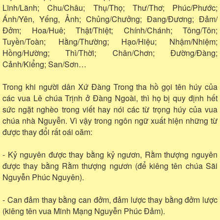
Lĩnh/Lãnh; Chu/Châu; Thụ/Thọ; Thư/Thơ; Phúc/Phước;
Ánh/Yên, Yếng, Ảnh; Chủng/Chưởng; Đang/Đương; Đảm/
Đởm; Hoa/Huê; Thật/Thiệt; Chính/Chánh; Tông/Tôn;
Tuyền/Toàn; Hằng/Thường; Hạo/Hiệu; Nhậm/Nhiệm;
Hồng/Hường; Thì/Thời; Chân/Chơn; Đường/Đàng;
Cảnh/Kiểng; San/Sơn…
Trong khi người dân Xứ Đàng Trong tha hồ gọi tên húy của
các vua Lê chúa Trịnh ở Đàng Ngoài, thì họ bị quy định hết
sức ngặt nghèo trong viết hay nói các từ trọng húy của vua
chúa nhà Nguyễn. Vì vậy trong ngôn ngữ xuất hiện những từ
được thay đổi rất oái oăm:
- Kỷ nguyên được thay bằng kỷ ngươn, Rằm thượng nguyên
được thay bằng Rằm thượng ngươn (để kiêng tên chúa Sãi
Nguyễn Phúc Nguyên).
- Can đảm thay bằng can đởm, đảm lược thay bằng đởm lược
(kiêng tên vua Minh Mạng Nguyễn Phúc Đảm).