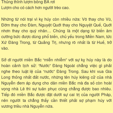
Thủng thỉnh lượm bông BA rơi
Lượm cho có cách hơn người trèo cao.
Những từ nói trại vì kỵ húy còn nhiều nữa: Võ thay cho Vũ,
Đờm thay cho Đàm, Nguyệt Quới thay cho Nguyệt Quế, Quới
nhơn thay cho quý nhân… Chúng là một dạng từ biến âm
cưỡng bức được dùng phổ biến, chủ yếu trong Miền Nam, tức
Xứ Đàng Trong, từ Quảng Trị, nhưng rõ nhất là từ Huế, trở
vào.
Sở dĩ người miền Bắc “miễn nhiễm” với sự kỵ húy này là do
hoàn cảnh lịch sử: “Nước” Đàng Ngoài chẳng việc gì phải
nghe theo luật lệ của “nước” Đàng Trong. Sau khi vua Gia
Long thống nhất đất nước, những tên húy kiêng cử của nhà
Nguyễn đem áp dụng cho dân miền Bắc mà đa số còn hoài
vọng nhà Lê thì sự tuân phục cũng chẳng được bao nhiêu.
Tiếp đó miền Bắc được đặt dưới sự cai trị của người Pháp,
nên người ta chẳng thấy cần thiết phải sợ phạm húy với
vương triều nhà Nguyễn nữa.