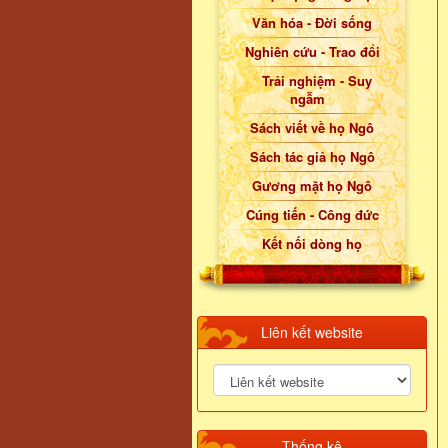
Văn hóa - Đời sống
Nghiên cứu - Trao đổi
Trải nghiệm - Suy
ngẫm
Sách viết về họ Ngô
Sách tác giả họ Ngô
Gương mặt họ Ngô
Cúng tiến - Công đức
Kết nối dòng họ
Liên kết website
Thống kê