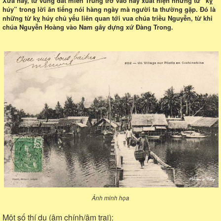
Xưa nay, từ vùng đất miền Trung trở vào hay xuất hiện những từ “kỵ
húy” trong lời ăn tiếng nói hàng ngày mà người ta thường gặp. Đó là
những từ kỵ húy chủ yếu liên quan tới vua chúa triều Nguyễn, từ khi
chúa Nguyễn Hoàng vào Nam gây dựng xứ Đàng Trong.
Ảnh minh họa
Một số thí dụ (âm chính/âm trại):