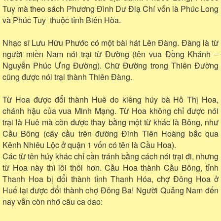
Tuy mà theo sách Phương Đình Dư Điạ Chí vốn là Phúc Long
và Phúc Tuy thuộc tỉnh Biên Hòa.
Nhạc sĩ Lưu Hữu Phước có một bài hát Lên Đàng. Đàng là từ
người miền Nam nói trại từ Đường (tên vua Đồng Khánh –
Nguyễn Phúc Ưng Đường). Chữ Đường trong Thiên Đường
cũng được nói trại thành Thiên Đàng.
Từ Hoa được đổi thành Huê do kiêng húy bà Hồ Thị Hoa,
chánh hậu của vua Minh Mạng. Từ Hoa không chỉ được nói
trại là Huê mà còn được thay bằng một từ khác là Bông, như
Cầu Bông (cây cầu trên đường Đinh Tiên Hoàng bắc qua
Kênh Nhiêu Lộc ở quận 1 vốn có tên là Cầu Hoa).
Các từ tên húy khác chỉ cần tránh bằng cách nói trại đi, nhưng
từ Hoa này thì lôi thôi hơn. Cầu Hoa thành Cầu Bông, tỉnh
Thanh Hoa bị đổi thành tỉnh Thanh Hóa, chợ Đông Hoa ở
Huế lại được đổi thành chợ Đông Ba! Người Quảng Nam đến
nay vẫn còn nhớ câu ca dao: