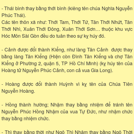
- Thái bình thay bằng thới bình (kiêng tên chúa Nghĩa Nguyễn
Phúc Thái).
Các tên thôn xã như: Thới Tam, Thới Tứ, Tân Thới Nhứt, Tân
Thới Nhì, Xuân Thới Đông, Xuân Thới Sơn… thuộc khu vực
Hóc Môn Sài Gòn đều do tuân theo sự kỵ húy đó.
- Cảnh được đổi thành Kiểng, như làng Tân Cảnh được thay
bằng làng Tân Kiểng (Hiện còn Đình Tân Kiểng và chợ Tân
Kiểng ở Phường 2, quận 5, TP Hồ Chí Minh) (kỵ húy tên của
Hoàng tử Nguyễn Phúc Cảnh, con cả vua Gia Long).
- Hoàng được đổi thành Huỳnh vì kỵ tên của Chúa Tiên
Nguyễn Hoàng.
- Hồng thành hường; Nhậm thay bằng nhiệm để tránh tên
Nguyễn Phúc Hồng Nhậm của vua Tự Đức, như nhậm chức
thay bằng nhiệm chức.
- Thì thay bằng thời như Ngô Thì Nhậm thay bằng Ngô Thời