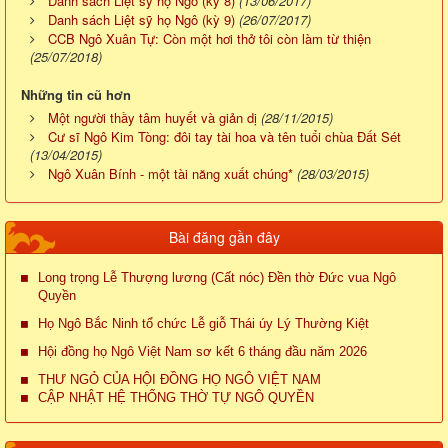
Danh sách Liệt sỹ họ Ngô (kỳ 8)
(13/06/2017)
Danh sách Liệt sỹ họ Ngô (kỳ 9)
(26/07/2017)
CCB Ngô Xuân Tự: Còn một hơi thở tôi còn làm từ thiện
(25/07/2018)
Những tin cũ hơn
Một người thầy tâm huyết và giản dị
(28/11/2015)
Cư sĩ Ngô Kim Tòng: đôi tay tài hoa và tên tuổi chùa Đất Sét
(13/04/2015)
Ngô Xuân Bính - một tài năng xuất chúng*
(28/03/2015)
Bài đăng gần đây
Long trọng Lễ Thượng lương (Cất nóc) Đền thờ Đức vua Ngô
Quyền
Họ Ngô Bắc Ninh tổ chức Lễ giỗ Thái úy Lý Thường Kiệt
Hội đồng họ Ngô Việt Nam sơ kết 6 tháng đầu năm 2026
THƯ NGỎ CỦA HỘI ĐỒNG HỌ NGÔ VIỆT NAM
CẬP NHẬT HỆ THỐNG THỜ TỰ NGÔ QUYỀN