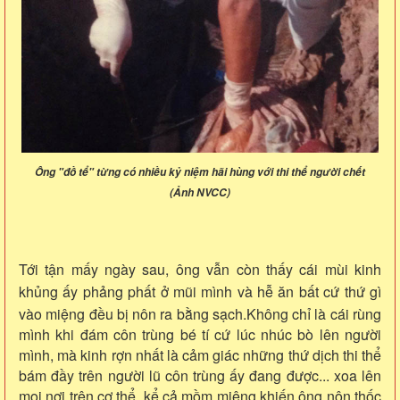
Ông "đồ tể" từng có nhiều kỷ niệm hãi hùng với thi thể người chết
(Ảnh NVCC)
Tới tận mấy ngày sau, ông vẫn còn thấy cái mùi kinh
khủng ấy phảng phất ở mũi mình và hễ ăn bất cứ thứ gì
vào miệng đều bị nôn ra bằng sạch.
Không chỉ là cái rùng
mình khi đám côn trùng bé tí cứ lúc nhúc bò lên người
mình, mà kinh rợn nhất là cảm giác những thứ dịch thi thể
bám đầy trên người lũ côn trùng ấy đang được... xoa lên
mọi nơi trên cơ thể, kể cả mồm miệng khiến ông nôn thốc