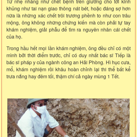
Từ nhẹ nhàng như chết bệnh trên giường cho tới kinh
khủng như tai nạn giao thông nát bét, hoặc đáng sợ hơn
nữa là những xác chết trôi trương phềnh to như con trâu
mộng, ông không những chứng kiến mà còn phải tự tay
khám nghiệm, giải phẫu để tìm ra nguyên nhân cái chết
của họ.
Trong hầu hết mọi lần khám nghiệm, ông đều chỉ có một
mình bởi thời điểm trước, chỉ có duy nhất bác sĩ Tiếp là
bác sĩ pháp y của ngành công an Hải Phòng. Hì hục cưa,
mổ, khám nghiệm rồi khâu hoàn chỉnh lại thi thể bất kể
trưa nắng hay đêm tối, thậm chí cả ngày mùng 1 Tết.