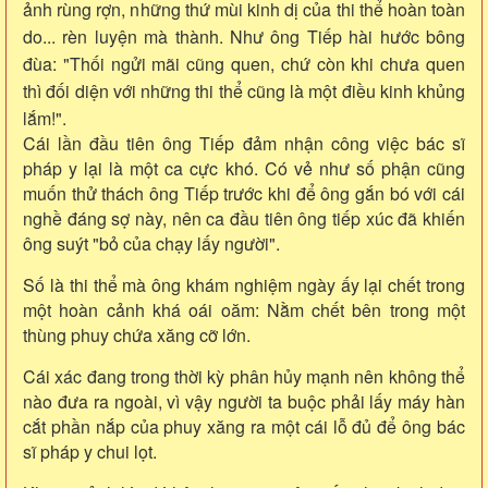
ảnh rùng rợn, những thứ mùi kinh dị của thi thể hoàn toàn
do... rèn luyện mà thành. Như ông Tiếp hài hước bông
đùa: "Thối ngửi mãi cũng quen, chứ còn khi chưa quen
thì đối diện với những thi thể cũng là một điều kinh khủng
lắm!".
Cái lần đầu tiên ông Tiếp đảm nhận công việc bác sĩ
pháp y lại là một ca cực khó. Có vẻ như số phận cũng
muốn thử thách ông Tiếp trước khi để ông gắn bó với cái
nghề đáng sợ này, nên ca đầu tiên ông tiếp xúc đã khiến
ông suýt "bỏ của chạy lấy người".
Số là thi thể mà ông khám nghiệm ngày ấy lại chết trong
một hoàn cảnh khá oái oăm: Nằm chết bên trong một
thùng phuy chứa xăng cỡ lớn.
Cái xác đang trong thời kỳ phân hủy mạnh nên không thể
nào đưa ra ngoài, vì vậy người ta buộc phải lấy máy hàn
cắt phần nắp của phuy xăng ra một cái lỗ đủ để ông bác
sĩ pháp y chui lọt.