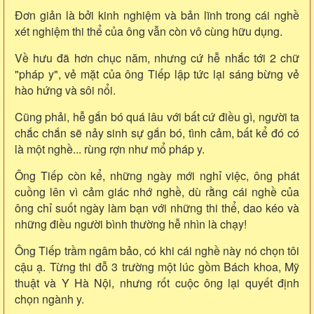
Đơn giản là bởi kinh nghiệm và bản lĩnh trong cái nghề
xét nghiệm thi thể của ông vẫn còn vô cùng hữu dụng.
Về hưu đã hơn chục năm, nhưng cứ hễ nhắc tới 2 chữ
"pháp y", vẻ mặt của ông Tiếp lập tức lại sáng bừng vẻ
hào hứng và sôi nổi.
Cũng phải, hễ gắn bó quá lâu với bất cứ điều gì, người ta
chắc chắn sẽ nảy sinh sự gắn bó, tình cảm, bất kể đó có
là một nghề... rùng rợn như mổ pháp y.
Ông Tiếp còn kể, những ngày mới nghỉ việc, ông phát
cuồng lên vì cảm giác nhớ nghề, dù rằng cái nghề của
ông chỉ suốt ngày làm bạn với những thi thể, dao kéo và
những điều người bình thường hễ nhìn là chạy!
Ông Tiếp trầm ngâm bảo, có khi cái nghề này nó chọn tôi
cậu ạ. Từng thi đỗ 3 trường một lúc gồm Bách khoa, Mỹ
thuật và Y Hà Nội, nhưng rốt cuộc ông lại quyết định
chọn ngành y.