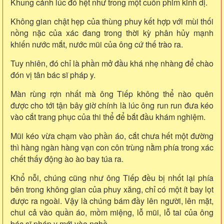
Khung cảnh lúc đó hệt như trong một cuốn phim kinh dị.
Không gian chật hẹp của thùng phuy kết hợp với mùi thối
nồng nặc của xác đang trong thời kỳ phân hủy mạnh
khiến nước mắt, nước mũi của ông cứ thế trào ra.
Tuy nhiên, đó chỉ là phần mở đầu khá nhẹ nhàng để chào
đón vị tân bác sĩ pháp y.
Màn rùng rợn nhất mà ông Tiếp không thể nào quên
được cho tới tận bây giờ chính là lúc ông run run đưa kéo
vào cắt trang phục của thi thể để bắt đầu khám nghiệm.
Mũi kéo vừa chạm vào phần áo, cắt chưa hết một đường
thì hàng ngàn hàng vạn con côn trùng nằm phía trong xác
chết thấy động ào ào bay túa ra.
Khổ nỗi, chúng cũng như ông Tiếp đều bị nhốt lại phía
bên trong không gian của phuy xăng, chỉ có một ít bay lọt
được ra ngoài. Vậy là chúng bám đầy lên người, lên mặt,
chui cả vào quần áo, mồm miệng, lỗ mũi, lỗ tai của ông
bác sĩ pháp y mới vào nghề.