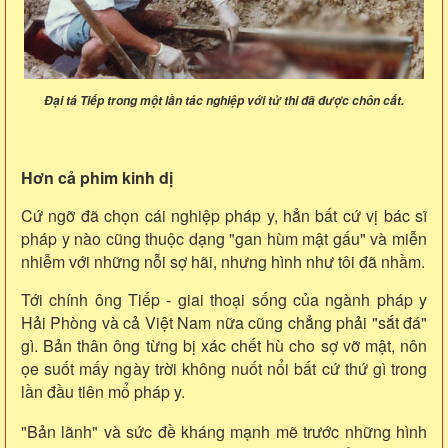
Đại tá Tiếp trong một lần tác nghiệp với tử thi đã được chôn cất.
Hơn cả phim kinh dị
Cứ ngỡ đã chọn cái nghiệp pháp y, hẳn bất cứ vị bác sĩ
pháp y nào cũng thuộc dạng "gan hùm mật gấu" và miễn
nhiễm với những nỗi sợ hãi, nhưng hình như tôi đã nhầm.
Tới chính ông Tiếp - giai thoại sống của ngành pháp y
Hải Phòng và cả Việt Nam nữa cũng chẳng phải "sắt đá"
gì. Bản thân ông từng bị xác chết hù cho sợ vỡ mật, nôn
ọe suốt mấy ngày trời không nuốt nổi bất cứ thứ gì trong
lần đầu tiên mổ pháp y.
"Bản lãnh" và sức đề kháng mạnh mẽ trước những hình