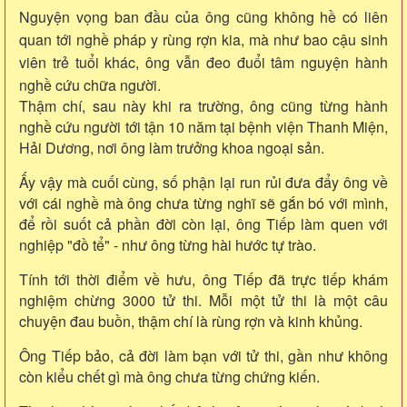
Nguyện vọng ban đầu của ông cũng không hề có liên
quan tới nghề pháp y rùng rợn kia, mà như bao cậu sinh
viên trẻ tuổi khác, ông vẫn đeo đuổi tâm nguyện hành
nghề cứu chữa người.
Thậm chí, sau này khi ra trường, ông cũng từng hành
nghề cứu người tới tận 10 năm tại bệnh viện Thanh Miện,
Hải Dương, nơi ông làm trưởng khoa ngoại sản.
Ấy vậy mà cuối cùng, số phận lại run rủi đưa đẩy ông về
với cái nghề mà ông chưa từng nghĩ sẽ gắn bó với mình,
để rồi suốt cả phần đời còn lại, ông Tiếp làm quen với
nghiệp "đồ tể" - như ông từng hài hước tự trào.
Tính tới thời điểm về hưu, ông Tiếp đã trực tiếp khám
nghiệm chừng 3000 tử thi. Mỗi một tử thi là một câu
chuyện đau buồn, thậm chí là rùng rợn và kinh khủng.
Ông Tiếp bảo, cả đời làm bạn với tử thi, gần như không
còn kiểu chết gì mà ông chưa từng chứng kiến.