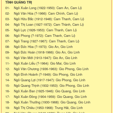
TỈNH QUẢNG TRỊ
01- Ngô Xuân Long (1922-1950): Cam An, Cam Lộ
02- Ngô Văn Hóa (?-1966): Cam Chính, Cam Lộ
03- Ngô Hữu Bắc (1912-1948): Cam Thanh, Cam Lộ
04- Ngô Thị Loan (1927-1972): Cam Thành, Cam Lộ
05- Ngô Lực (1926-1953): Cam Thanh, Cam Lộ
06- Ngô Phong (?-1972): Cam Thanh, Cam Lộ
07- Ngô Trang (1927-1967): Cam Thanh, Cam Lộ
08- Ngô Đức Hòa (?-1973): Gio An, Gio Linh
09- Ngô Đức Hoán (1918-1966): Gio An, Gio Linh
10- Ngô Văn Mới (1913-1947): Gio An, Gio Linh
11- Ngô Xuân Liễu (?-1964): Gio Mai, Gio Linh
12- Ngô Văn Chương (1936-1963): Gio Phong, Gio Linh
13- Ngô Đình Hoành (?-1949): Gio Phong, Gio Linh
14- Ngô Quang Lợi (1917-1947): Gio Phong, Gio Linh
15- Ngô Quang Thịnh (1932-1953): Gio Phong, Gio Linh
16- Ngô Xuân Ban (1925-1946): Gio Quang, Gio Linh
17- Ngô Xuân Đồng (1904-1959): Gio Quang, Gio Linh
18- Ngô Xuân Thưởng (1930-1968): Gio Quang, Gio Linh
19- Ngô Thị Chiều (1953-1968): Trung Hải, Gio Linh