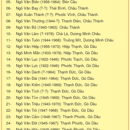
05- Ngô Văn Biên (1956-1964): Bến Cầu
06- Ngô Văn Bay (?-?): Thái Bình, Châu Thành
07- Ngô Xuân Thành (?-?): Phước Vĩnh, Châu Thành
08- Ngô Văn Thường (1944-?): Thanh Điền, Châu Thành
09- Ngô Văn Bộ (1940-1963): Châu Thành
10- Ngô Văn Lâm (?-1978): Chà Là, Dương Minh Châu
11- Ngô Văn Tuôn (1944-1968): Truông Mít, Dương Minh Châu
12- Ngô Văn Hiệp (1956-1973): Hiệp Thạnh, Gò Dầu
13- Ngô Minh Mẫn (1933-1979): Hiệp Thạnh, Gò Dầu
14- Ngô Văn Lục (1922-1946): Phước Trạch, Gò Dầu
15- Ngô Văn Lực (1922-1946): Phước Thạnh, Gò Dầu
16- Ngô Văn Danh (?-1964): Thạnh Đức, Gò Dầu
17- Ngô Văn Đài (1941-1964): Thạnh Đức, Gò Dầu
18- Ngô Văn Kiếm (1945-1969): Thạnh Đức, Gò Dầu
19- Ngô Văn Tích (?-?): Thạnh Đức, Gò Dầu
20- Ngô Văn Tím (1945-1969): Thạnh Đức, Gò Dầu
21- Ngô Văn Triệu (1943-1970): Thạnh Đức, Gò Dầu
22- Ngô Văn Trồ (1947-1968): Thạnh Đức, Gò Dầu
23- Ngô Văn Cẩm (1948-1967): Thanh Phước, Gò Dầu
24- Ngô Văn Đời (1945-1967): Thạnh Phước, Gò Dầu
25- Ngô Văn Hữu (1945-1966): Thạnh Phước, Gò Dầu