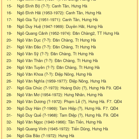
15- Ngô Đình Bộ (?-?): Canh Tân, Hưng Hà
16- Ngô Đình Hải (1953-1972): Canh Tân, Hưng Hà
17- Ngô Gia Tự (1951-1971): Canh Tân, Hưng Hà
18- Ngô Duy Huệ (1947-1969): Duyên Hải, Hưng Hà
19- Ngô Quang Cảnh (1952-1974): Đãn Chàng2, TT Hưng Hà
20- Ngô Văn Dục (?-?): Đãn Chàng, Tt Hưng Hà
21- Ngô Văn Đảo (?-?): Đãn Chàng, Tt Hưng Hà
22- Ngô Văn Sỹ (?-?): Đãn Chàng, Tt Hưng Hà
23- Ngô Văn Thân (?-?): Đãn Chàng, Tt Hưng Hà
24- Ngô Văn Tuyên (?-?): Đãn Chàng, Tt Hưng Hà
25- Ngô Văn Khoa (?-?): Điệp Nông, Hưng Hà
26- Ngô Văn Nghĩa (1959-1977): Điệp Nông, Hưng Hà
27- Ngô Gia Chúc (?-1973): Hoàng Đức (?), Hưng Hà F9. QĐ4
28- Ngô Văn Mơ (1954-1972): Hưng Nhân, Hưng Hà
29- Ngô Văn Dương (?-1972): Phạm Lễ (?), Hưng Hà. F7. QĐ4
30- Ngô Duy Hán (?-1969): Tam Hiệp (?), Hưng Hà. F7. QĐ4
31- Ngô Duy Quế (?-1968): Tam Điệp (?), Hưng Hà. F9. QĐ4
32- Ngô Văn Ngọc (1940-1966): Tân Tiến, Hưng Hà
33- Ngô Quang Vinh (1945-1972): Tiến Dũng, Hưng Hà
34- Ngô Gia Bảo (?-1972): Hưng Hà