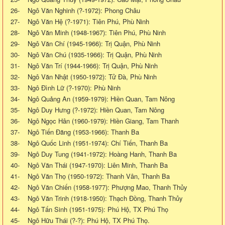
26- Ngô Văn Nghinh (?-1972): Phong Châu
27- Ngô Văn Hệ (?-1971): Tiên Phú, Phù Ninh
28- Ngô Văn Minh (1948-1967): Tiên Phú, Phù Ninh
29- Ngô Văn Chí (1945-1966): Trị Quận, Phù Ninh
30- Ngô Văn Chú (1935-1966): Trị Quận, Phù Ninh
31- Ngô Văn Trí (1944-1966): Trị Quận, Phù Ninh
32- Ngô Văn Nhật (1950-1972): Tử Đà, Phù Ninh
33- Ngô Đình Lữ (?-1970): Phù Ninh
34- Ngô Quảng An (1959-1979): Hiền Quan, Tam Nông
35- Ngô Duy Hưng (?-1972): Hiền Quan, Tam Nông
36- Ngô Ngọc Hân (1960-1979): Hiền Giang, Tam Thanh
37- Ngô Tiến Đăng (1953-1966): Thanh Ba
38- Ngô Quốc Linh (1951-1974): Chí Tiến, Thanh Ba
39- Ngô Duy Tung (1941-1972): Hoàng Hanh, Thanh Ba
40- Ngô Văn Thái (1947-1970): Liên Minh, Thanh Ba
41- Ngô Văn Thọ (1950-1972): Thanh Vân, Thanh Ba
42- Ngô Văn Chiến (1958-1977): Phượng Mao, Thanh Thủy
43- Ngô Văn Trinh (1918-1950): Thạch Đồng, Thanh Thủy
44- Ngô Tấn Sinh (1951-1975): Phú Hộ, TX Phú Thọ
45- Ngô Hữu Thái (?-?): Phú Hộ, TX Phú Thọ.