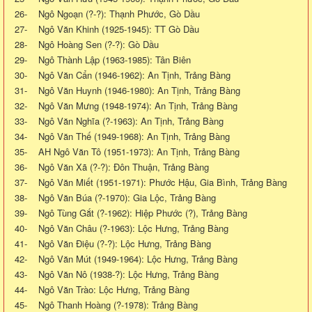
26- Ngô Ngoạn (?-?): Thạnh Phước, Gò Dầu
27- Ngô Văn Khinh (1925-1945): TT Gò Dầu
28- Ngô Hoàng Sen (?-?): Gò Dầu
29- Ngô Thành Lập (1963-1985): Tân Biên
30- Ngô Văn Cẩn (1946-1962): An Tịnh, Trảng Bàng
31- Ngô Văn Huynh (1946-1980): An Tịnh, Trảng Bàng
32- Ngô Văn Mưng (1948-1974): An Tịnh, Trảng Bàng
33- Ngô Văn Nghĩa (?-1963): An Tịnh, Trảng Bàng
34- Ngô Văn Thế (1949-1968): An Tịnh, Trảng Bàng
35- AH Ngô Văn Tô (1951-1973): An Tịnh, Trảng Bàng
36- Ngô Văn Xã (?-?): Đôn Thuận, Trảng Bàng
37- Ngô Văn Miết (1951-1971): Phước Hậu, Gia Bình, Trảng Bàng
38- Ngô Văn Búa (?-1970): Gia Lộc, Trảng Bàng
39- Ngô Tùng Gắt (?-1962): Hiệp Phước (?), Trảng Bàng
40- Ngô Văn Châu (?-1963): Lộc Hưng, Trảng Bàng
41- Ngô Văn Điệu (?-?): Lộc Hưng, Trảng Bàng
42- Ngô Văn Mút (1949-1964): Lộc Hưng, Trảng Bàng
43- Ngô Văn Nô (1938-?): Lộc Hưng, Trảng Bàng
44- Ngô Văn Trào: Lộc Hưng, Trảng Bàng
45- Ngô Thanh Hoàng (?-1978): Trảng Bàng