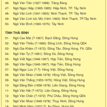
46- Ngô Văn Tiên (1927-1968): Trảng Bàng
47- Ngô Ngọc Hiệp (1965-1985): Hiệp Ninh, TP. Tây Ninh
48- Ngô Văn Linh (1941-1963): Ninh Thạnh, TP. Tây Ninh
49- Ngô Văn Lình tức Mó (1941-1963): Ninh Thạnh, TP.Tây Ninh
50- Ngô Văn Bình (1960-1975): Tây Ninh
TỈNH THÁI BÌNH
01- Ngô Cao Mài (?-1967): Bạch Đằng, Đông Hưng
02- Ngô Văn Thiếu (?-1966): Đông Lĩnh, Đông Hưng QĐ4
03- Ngô Gia Khảm (?-1972): Đông Tân, Đông Hưng. F9. QĐ4
04- Ngô Văn Tự (?-1981): Đông Xá, Đông Hưng
05- Ngô Viết Nga (1946-1967): Hợp Tiến, Đông Hưng
06- Ngô Văn Nga (1946-1967): Hợp Tiến, Đông Hưng
07- Ngô Ngọc Lưu (?-?): Hồng Việt, Đông Hưng
08- Ngô Văn Nhàn (1948-1978): Hồng Việt, Đông Hưng
09- Ngô Văn Thắng (1953-1975): Hồng Việt, Đông Hưng
10- Ngô Đăng Bến (1958-1978): Liên Giang, Đông Hưng
11- Ngô Văn Hải (?-1972): Liên Giang, Đông Hưng
12- Ngô Văn Chấn (?-1972): Phú Châu, Đông Hưng QĐ4
13- Ngô Văn Nhan (1948-1978): Thụy Ninh, Đông Hưng
14- Ngô Minh Hàm (1937-?): An Đồng, Hưng Hà