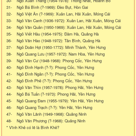
30- Ngô Xuân Thắng (1954-1978): Thống Nhất, Hoành Bồ
31- Ngô Bá Bình (?-1969): Đèo Bụt, Hòn Gai
32- Ngô Việt Ân (?-1969): Xuân Lan, Hải Xuân, Móng Cái
33- Ngô Văn Canh (1936-1972): Xuân Lan, Hải Xuân, Móng Cái
34- Ngô Văn Quân (1950-1969): Xuân Lan, Hải Xuân, Móng Cái
35- Ngô Viết Hầu (1954-1975): Đầm Hà, Quảng Hà
36- Ngô Văn Hào (1948-1972): Tân Bình, Quảng Hà
37- Ngô Doãn Hợi (1950-1772): Minh Thành, Yên Hưng
38- Ngô Quang Lưu (1957-1972): Nam Hòa, Yên Hưng
39- Ngô Văn Cư (1948-1968): Phong Cốc, Yên Hưng
40- Ngô Đình Hạnh (?-?): Phong Cốc, Yên Hưng
41- Ngô Đình Ngân (?-?): Phong Cốc, Yên Hưng
42- Ngô Đình Phê (?-?): Phong Cốc, Yên Hưng
43- Ngô Văn Thìn (1957-1978): Phong Hải, Yên Hưng
44- Ngô Bá Tuấn (?-1973): Phong Hải, Yên Hưng
45- Ngô Quang Đam (1955-1979): Yên Hải, Yên Hưng
46- Ngô Quang Trạch (?-?): Yên Hải, Yên Hưng
47- Ngô Văn Lãnh (1949-1968): Quảng Ninh
48- Ngô Văn Phương (?-1968): Quảng Ninh
* Vĩnh Khê có lẽ là Bình Khê?