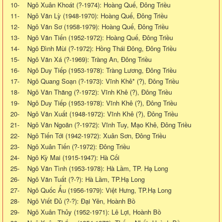
10- Ngô Xuân Khoát (?-1974): Hoàng Quế, Đông Triều
11- Ngô Văn Lỳ (1948-1970): Hoàng Quế, Đông Triều
12- Ngô Văn Sơ (1958-1979): Hoàng Quế, Đông Triều
13- Ngô Văn Tiến (1952-1972): Hoàng Quế, Đông Triều
14- Ngô Đình Mùi (?-1972): Hồng Thái Đông, Đông Triều
15- Ngô Văn Xá (?-1969): Tràng An, Đông Triều
16- Ngô Duy Tiếp (1953-1978): Tràng Lương, Đông Triều
17- Ngô Quang Soạn (?-1973): Vĩnh Khê* (?), Đông Triều
18- Ngô Văn Thăng (?-1972): Vĩnh Khê (?), Đông Triều
19- Ngô Duy Tiếp (1953-1978): Vĩnh Khê (?), Đông Triều
20- Ngô Văn Xuất (1948-1972): Vĩnh Khê (?), Đông Triều
21- Ngô Văn Ngoãn (?-1972): Vĩnh Tuy, Mạo Khê, Đông Triều
22- Ngô Tiến Tới (1942-1972): Xuân Sơn, Đông Triều
23- Ngô Xuân Tiến (?-1972): Đông Triều
24- Ngô Kỳ Mai (1915-1947): Hà Cối
25- Ngô Văn Tình (1953-1978): Hà Lầm, TP. Hạ Long
26- Ngô Văn Tuất (?-?): Hà Lầm, TP.Hạ Long
27- Ngô Quốc Ẩu (1956-1979): Việt Hưng, TP.Hạ Long
28- Ngô Viết Đủ (?-?): Đại Yên, Hoành Bồ
29- Ngô Xuân Thủy (1952-1971): Lê Lợi, Hoành Bồ