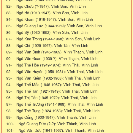
82- Ngô Chưu (?-1947): Vĩnh Sơn, Vĩnh Linh
83- Ngô Hồ (1910-1947): Vĩnh Sơn, Vĩnh Linh
84- Ngô Kham (1919-1947): Vĩnh Sơn, Vĩnh Linh
85- Ngô Quang Lực (1944-1969): Vĩnh Sơn, Vĩnh Linh
86- Ngô Sỹ (1930-1952): Vĩnh Sơn, Vĩnh Linh
87- Ngô Kim Trọng (1944-1968): Vĩnh Sơn, Vĩnh Linh
88- Ngô Chí (1929-1967): Vĩnh Tân, Vĩnh Linh
89- Ngô Văn Định (1945-1969): Vĩnh Thạch, Vĩnh Linh
90- Ngô Văn Đoàn (1939-?): Vĩnh Thạch, Vĩnh Linh
91- Ngô Thế Hòe (1949-1974): Vĩnh Thái, Vĩnh Linh
92- Ngô Văn Huyên (1959-1981): Vĩnh Thái, Vĩnh Linh
93- Ngô Văn Kiểm (1932-1968): Vĩnh Thái, Vĩnh Linh
94- Ngô Thế Mốc (1948-1967): Vĩnh Thái, Vĩnh Linh
95- Ngô Thế Tân (1921-1949): Vĩnh Thái, Vĩnh Linh
96- Ngô Thị Tấn (1945-1972): Vĩnh Thái, Vĩnh Linh
97- Ngô Thế Trường (1941-1968): Vĩnh Thái, Vĩnh Linh
98- Ngô Thế Tụng (1924-1953): Vĩnh Thái, Vĩnh Linh
99- Ngô Cống (1900-1947): Vĩnh Thành, Vĩnh Linh
100- Ngô Quang Đức (?-?): Vĩnh Thành, Vĩnh Linh
101- Ngô Văn Đức (1941-1967): Vĩnh Thành, Vĩnh Linh