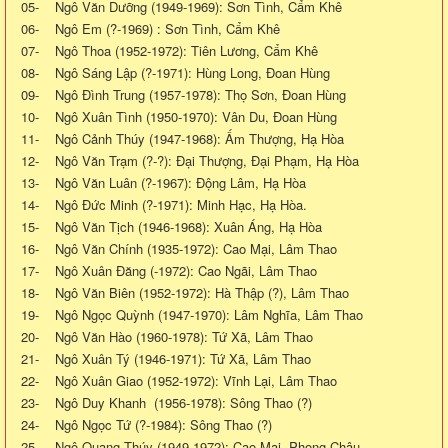
05- Ngô Văn Dưỡng (1949-1969): Sơn Tình, Cẩm Khê
06- Ngô Em (?-1969) : Sơn Tình, Cẩm Khê
07- Ngô Thoa (1952-1972): Tiên Lương, Cẩm Khê
08- Ngô Sáng Lập (?-1971): Hùng Long, Đoan Hùng
09- Ngô Đình Trung (1957-1978): Thọ Sơn, Đoan Hùng
10- Ngô Xuân Tình (1950-1970): Vân Du, Đoan Hùng
11- Ngô Cảnh Thúy (1947-1968): Ấm Thượng, Hạ Hòa
12- Ngô Văn Trạm (?-?): Đại Thượng, Đại Phạm, Hạ Hòa
13- Ngô Văn Luân (?-1967): Động Lâm, Hạ Hòa
14- Ngô Đức Minh (?-1971): Minh Hạc, Hạ Hòa.
15- Ngô Văn Tịch (1946-1968): Xuân Áng, Hạ Hòa
16- Ngô Văn Chính (1935-1972): Cao Mại, Lâm Thao
17- Ngô Xuân Đăng (-1972): Cao Ngãi, Lâm Thao
18- Ngô Văn Biên (1952-1972): Hà Thập (?), Lâm Thao
19- Ngô Ngọc Quỳnh (1947-1970): Lâm Nghĩa, Lâm Thao
20- Ngô Văn Hào (1960-1978): Tứ Xã, Lâm Thao
21- Ngô Xuân Tý (1946-1971): Tứ Xã, Lâm Thao
22- Ngô Xuân Giao (1952-1972): Vĩnh Lại, Lâm Thao
23- Ngô Duy Khanh (1956-1978): Sông Thao (?)
24- Ngô Ngọc Tứ (?-1984): Sông Thao (?)
25- Ngô Quang Thúy (1949-1972): Cao Mại, Phong Châu