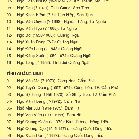
07- Ngô Đoàn Nhung (1940-1967): Đức Thành, Mộ Đức
08- Ngô Dấn (?-1971): Tịnh Giang, Sơn Tịnh
09- Ngô Khắc Kiệm (?-?): Tịnh Hiệp, Sơn Tịnh
10- Ngô Văn Quyền (?-1968): Nghĩa Thắng, Tư Nghĩa
11- Ngô Văn Hiệu (?-1969): Tư Nghĩa
12- Ngô Bồi (1938-1968): Quảng Ngãi
13- Ngô Xuân Đồng (?-?): Quảng Ngãi
14- Ngô Đức Lang (?-1948): Quảng Ngãi
15- Ngô Đồng Xuân (1950-1973): Quảng Ngãi
16- Ngô Tòng (?-1952): Tỉnh đội Quảng Ngãi
TỈNH QUẢNG NINH
01- Ngô Văn Mạ (?-1970): Cộng Hòa, Cẩm Phả
02- Ngô Tuyên Quang (1957-1979): Cộng Hòa, TP. Cẩm Phả
03- Ngô Sỹ Hùng (1956-1978): Số 89 Lý Bôn, TX Cẩm Phả
04- Ngô Văn Hoàng (?-1972): Cẩm Phả
05- Ngô Mai Lưu (1944-1975): Đầm Hà
06- Ngô Văn Viễn (1937-1968): Đầm Hà
07- Ngô Quang Đoán (?-1970): Bình Dương, Đông Triều
08- Ngô Quang Đạo (1945-1971): Hoàng Quế, Đông Triều
09- Ngô Xuân Đến (?-1973): Hoàng Quế, Đông Triều