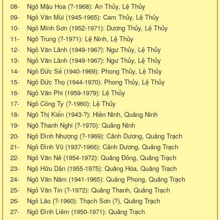
08- Ngô Mậu Hoa (?-1968): An Thủy, Lệ Thủy
09- Ngô Văn Mùi (1945-1965): Cam Thủy, Lệ Thủy
10- Ngô Minh Sơn (1952-1971): Dương Thủy, Lệ Thủy
11- Ngô Trung (?-1971): Lệ Ninh, Lệ Thủy
12- Ngô Văn Lãnh (1949-1967): Ngư Thủy, Lệ Thủy
13- Ngô Văn Lãnh (1949-1967): Ngư Thủy, Lệ Thủy
14- Ngô Đức Sế (1940-1969): Phong Thủy, Lệ Thủy
15- Ngô Đức Thọ (1944-1970): Phong Thủy, Lệ Thủy
16- Ngô Văn Phi (1959-1979): Lệ Thủy
17- Ngô Công Ty (?-1960): Lệ Thủy
18- Ngô Thị Kiến (1943-?): Hiền Ninh, Quảng Ninh
19- Ngô Thanh Nghi (?-1970): Quảng Ninh
20- Ngô Đình Nhượng (?-1969): Cảnh Dương, Quảng Trạch
21- Ngô Đình Vũ (1937-1966): Cảnh Dương, Quảng Trạch
22- Ngô Văn Nẻ (1954-1972): Quảng Đông, Quảng Trạch
23- Ngô Hữu Dân (1955-1975): Quảng Hóa, Quảng Trạch
24- Ngô Văn Năm (1941-1965): Quảng Phong, Quảng Trạch
25- Ngô Văn Tin (?-1972): Quảng Thanh, Quảng Trạch
26- Ngô Lão (?-1960): Thạch Sơn (?), Quảng Trạch
27- Ngô Đình Liêm (1950-1971): Quảng Trạch