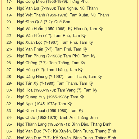
17- Ngô Công Miều (1956-1979): Hưng Phú.
18- Ngô Văn Lợi (?-1980): Tam Nghĩa, Núi Thành
19- Ngô Việt Thanh (1959-1978): Tam Xuân, Núi Thành
20- Ngô Đình Quê (?-?): Quế Sơn
21- Ngô Văn Huấn (1950-1968): Kỳ Hòa (?), Tam Kỳ
22- Ngô Văn Hiền (?-?): Tam Phú, Tam Kỳ
23- Ngô Xuân Lộc (?-1967): Tam Phú, Tam Kỳ
24- Ngô Văn Phán (?-?): Tam Phú, Tam Kỳ
25- Ngô Tấn Phụng (?-1988): Tam Phú, Tam Kỳ
26- Ngô Chừng (?-?): Tam Thăng, Tam Kỳ
27- Ngô Hồng (?-?): Tam Thăng, Tam Kỳ
28- Ngô Đăng Nhung (?-1967): Tam Thanh, Tam Kỳ
29- Ngô Tấn Xý (?-1980): Tam Thanh, Tam Kỳ
30- Ngô Hòa (1960-1978): Tam Vang (?), Tam Kỳ
31- Ngô Quang Huy (1965-1986): Tam Kỳ
32- Ngô Ngơi (1945-1978): Tam Kỳ
33- Ngô Đình Thoại (1959-1980): Tam Kỳ
34- Ngô Chức (1952-1978): Bình An, Thăng Bình
35- Ngô Thành Lang (1952-1971): Bình Đào, Thăng Bình
36- Ngô Văn Dực (?-?): Kế Xuyên, Bình Trung, Thăng Bình
37- Ngô Văn Dực (?-?): Kế Xuyên, Bình Trung, Thăng Bình