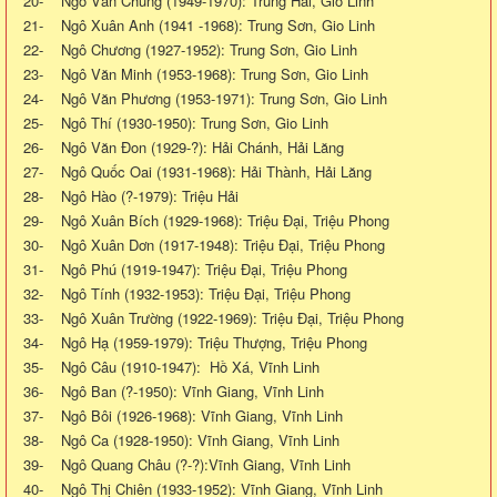
20- Ngô Văn Chung (1949-1970): Trung Hải, Gio Linh
21- Ngô Xuân Anh (1941 -1968): Trung Sơn, Gio Linh
22- Ngô Chương (1927-1952): Trung Sơn, Gio Linh
23- Ngô Văn Minh (1953-1968): Trung Sơn, Gio Linh
24- Ngô Văn Phương (1953-1971): Trung Sơn, Gio Linh
25- Ngô Thí (1930-1950): Trung Sơn, Gio Linh
26- Ngô Văn Đon (1929-?): Hải Chánh, Hải Lăng
27- Ngô Quốc Oai (1931-1968): Hải Thành, Hải Lăng
28- Ngô Hào (?-1979): Triệu Hải
29- Ngô Xuân Bích (1929-1968): Triệu Đại, Triệu Phong
30- Ngô Xuân Dơn (1917-1948): Triệu Đại, Triệu Phong
31- Ngô Phú (1919-1947): Triệu Đại, Triệu Phong
32- Ngô Tính (1932-1953): Triệu Đại, Triệu Phong
33- Ngô Xuân Trường (1922-1969): Triệu Đại, Triệu Phong
34- Ngô Hạ (1959-1979): Triệu Thượng, Triệu Phong
35- Ngô Câu (1910-1947): Hồ Xá, Vĩnh Linh
36- Ngô Ban (?-1950): Vĩnh Giang, Vĩnh Linh
37- Ngô Bôi (1926-1968): Vĩnh Giang, Vĩnh Linh
38- Ngô Ca (1928-1950): Vĩnh Giang, Vĩnh Linh
39- Ngô Quang Châu (?-?):Vĩnh Giang, Vĩnh Linh
40- Ngô Thị Chiên (1933-1952): Vĩnh Giang, Vĩnh Linh