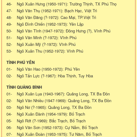
46- Ngô Xuân Hưng (1950-1971): Trường Thịnh, TX Phú Thọ
47- Ngô Văn Thụ (1952-1971): Bạch Hạc, Việt Trì
48- Ngô Văn Đăng (?-1972): Cao Mại, TP.Việt Trì
49- Ngô Đình Chiến (1952-1973): Yên Lập
50- Ngô Văn Tĩnh (1947-1972): Đông Hưng (?), Vĩnh Phú
51- Ngô Văn Minh (?-1972): Vĩnh Phú
52- Ngô Xuân Mỹ (?-1972): Vĩnh Phú
53- Ngô Xuân Thu (1952-1972): Vĩnh Phú
TỈNH PHÚ YÊN
01- Ngô Văn Hao (1950-1972): Phú Yên
02- Ngô Tấn Lực (?-1967): Hòa Thịnh, Tuy Hòa
TỈNH QUẢNG BÌNH
01- Ngô Xuân Lụa (1943-1967): Quảng Long, TX Ba Đồn
02- Ngô Văn Nhiều (1947-1969): Quảng Long, TX Ba Đồn
03- Ngô Nơ (?-1965): Quảng Long, TX Ba Đồn
04- Ngô Xuân Đành (1954-1979): Bố Trạch
05- Ngô Rớt (?-1969): Bắc Trạch, Bố Trạch
06- Ngô Văn Sơn (1952-1973): Cự Nẫm, Bố Trạch
07- Ngô Xuân Đoàn (1953-1975): Tư Năm, Bố Trạch