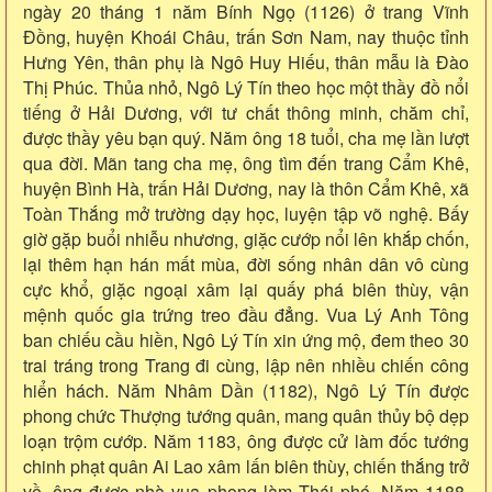
ngày 20 tháng 1 năm Bính Ngọ (1126) ở trang Vĩnh
Đồng, huyện Khoái Châu, trấn Sơn Nam, nay thuộc tỉnh
Hưng Yên, thân phụ là Ngô Huy Hiếu, thân mẫu là Đào
Thị Phúc. Thủa nhỏ, Ngô Lý Tín theo học một thầy đồ nổi
tiếng ở Hải Dương, với tư chất thông minh, chăm chỉ,
được thầy yêu bạn quý. Năm ông 18 tuổi, cha mẹ lần lượt
qua đời. Mãn tang cha mẹ, ông tìm đến trang Cẩm Khê,
huyện Bình Hà, trấn Hải Dương, nay là thôn Cẩm Khê, xã
Toàn Thắng mở trường dạy học, luyện tập võ nghệ. Bấy
giờ gặp buổi nhiễu nhương, giặc cướp nổi lên khắp chốn,
lại thêm hạn hán mất mùa, đời sống nhân dân vô cùng
cực khổ, giặc ngoại xâm lại quấy phá biên thùy, vận
mệnh quốc gia trứng treo đầu đẳng. Vua Lý Anh Tông
ban chiếu cầu hiền, Ngô Lý Tín xin ứng mộ, đem theo 30
trai tráng trong Trang đi cùng, lập nên nhiều chiến công
hiển hách. Năm Nhâm Dần (1182), Ngô Lý Tín được
phong chức Thượng tướng quân, mang quân thủy bộ dẹp
loạn trộm cướp. Năm 1183, ông được cử làm đốc tướng
chinh phạt quân Ai Lao xâm lấn biên thùy, chiến thắng trở
về, ông được nhà vua phong làm Thái phó. Năm 1188,