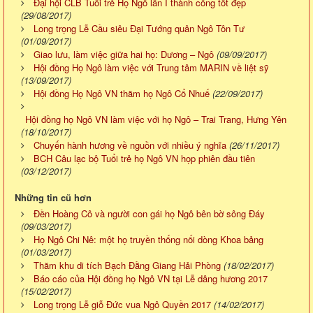
Đại hội CLB Tuổi trẻ Họ Ngô lần I thành công tốt đẹp
(29/08/2017)
Long trọng Lễ Cầu siêu Đại Tướng quân Ngô Tôn Tư
(01/09/2017)
Giao lưu, làm việc giữa hai họ: Dương – Ngô
(09/09/2017)
Hội đồng Họ Ngô làm việc với Trung tâm MARIN về liệt sỹ
(13/09/2017)
Hội đồng Họ Ngô VN thăm họ Ngô Cổ Nhuế
(22/09/2017)
Hội đồng họ Ngô VN làm việc với họ Ngô – Trai Trang, Hưng Yên
(18/10/2017)
Chuyến hành hương về nguồn với nhiều ý nghĩa
(26/11/2017)
BCH Câu lạc bộ Tuổi trẻ họ Ngô VN họp phiên đầu tiên
(03/12/2017)
Những tin cũ hơn
Đền Hoàng Cô và người con gái họ Ngô bên bờ sông Đáy
(09/03/2017)
Họ Ngô Chi Nê: một họ truyền thống nối dòng Khoa bảng
(01/03/2017)
Thăm khu di tích Bạch Đằng Giang Hải Phòng
(18/02/2017)
Báo cáo của Hội đồng họ Ngô VN tại Lễ dâng hương 2017
(15/02/2017)
Long trọng Lễ giỗ Đức vua Ngô Quyền 2017
(14/02/2017)