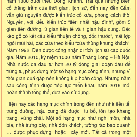
năm 1888 dưới triều Đồng Khánh. Trải qua những biến
cố thăng trầm của thời gian, lịch sử, đến nay đền Gắm
vẫn giữ nguyên được kiến trúc cổ xưa, phong cách thời
Nguyễn, với kiểu kiến trúc “tiền nhất hậu đinh”, gồm 5
gian tiền đường, 3 gian tiền tế và 1 gian hậu cung. Các
kèo gỗ có kết cấu kiểu “thuận chồng, đốc thước”, mái lợp
ngói mũi hài, các cửa theo kiểu “cửa thùng khung khách”.
Năm 1992 Đền được công nhận di tích lịch sử cấp quốc
gia. Năm 2010, kỷ niệm 1000 năm Thăng Long – Hà Nội,
Nhà nước đã đầu tư hơn 20 tỷ đồng giai đoạn đầu để
trùng tu, phục dựng một số hạng mục công trình, nhưng vì
thời gian quá gấp nên không kịp hoàn công. Những năm
sau công trình được tiếp tục triển khai, năm 2016 mới
hoàn thành tổng thể, đưa vào sử dụng.
Hiện nay các hạng mục chính trong đền như nhà tiền tế,
trung đường, hậu cung đã được tu bổ, tôn tạo khang
trang, vững chãi. Một số hạng mục như nghi môn, nhà
bia, nhà trưng bày, nhà đón khách, tường rào bao quanh
… được phục dựng, hoặc xây mới. Tất cả trong một