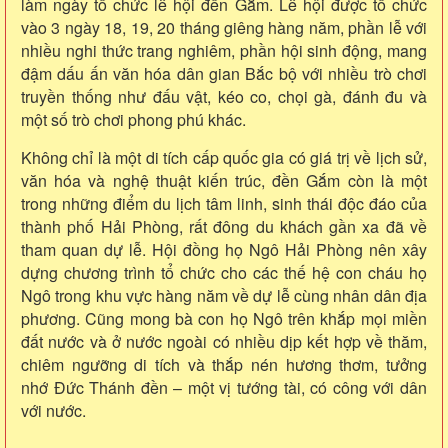
làm ngày tổ chức lễ hội đền Gắm. Lễ hội được tổ chức
vào 3 ngày 18, 19, 20 tháng giêng hàng năm, phần lễ với
nhiều nghi thức trang nghiêm, phần hội sinh động, mang
đậm dấu ấn văn hóa dân gian Bắc bộ với nhiều trò chơi
truyền thống như đấu vật, kéo co, chọi gà, đánh đu và
một số trò chơi phong phú khác.
Không chỉ là một di tích cấp quốc gia có giá trị về lịch sử,
văn hóa và nghệ thuật kiến trúc, đền Gắm còn là một
trong những điểm du lịch tâm linh, sinh thái độc đáo của
thành phố Hải Phòng, rất đông du khách gần xa đã về
tham quan dự lễ. Hội đồng họ Ngô Hải Phòng nên xây
dựng chương trình tổ chức cho các thế hệ con cháu họ
Ngô trong khu vực
hàng năm về dự lễ cùng nhân dân địa
phương. Cũng mong bà con họ Ngô trên
khắp mọi miền
đất nước và ở nước ngoài có nhiều dịp kết hợp về thăm,
chiêm ngưỡng di tích và thắp nén hương thơm, tưởng
nhớ Đức Thánh đền – một vị tướng tài, có công với dân
với nước.