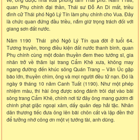
quan Phụ chính đại thần, Thái sư Đỗ An Di mất, triều
đình cử Thái phó Ngô Lý Tín làm phụ chính cho Vua. Đây
là chức quan đứng đầu triều, nắm giữ trọng trách đối với
giang sơn đất nước.
Năm 1190 Thái phó Ngô Lý Tín qua đời ở tuổi 64.
Tương truyền, trong điều kiện đất nước thanh bình, quan
Phụ chính cùng một đoàn thuyền đem theo tướng sĩ, gia
nhân trở về thăm lại trang Cẩm Khê xưa, không may
ngang đường đến khúc sông Quán Trang – Văn Úc gặp
bão lớn, thuyền chìm, ông và mọi người đều tử nạn. Đó là
ngày 9 tháng 10 năm Canh Tuất (1190). Như một phép
nhiệm màu, thi hài ông được sóng đánh trôi dạt vào bãi
sông trang Cẩm Khê, chính nơi từ đây ông mang gươm đi
chinh phạt giặc ngoại xâm, dấy quân dẹp hải tặc. Nhân
dân thương tiếc đưa ông lên bãi chôn cất và lập đền thờ
để tưởng nhớ công ơn một vị tướng tài, anh dũng.