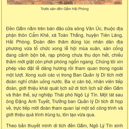
Trước sân đền Gắm Hải Phòng
Đền Gắm nằm trên bán đảo cửa sông Văn Úc, thuộc địa
phận thôn Cẩm Khê, xã Toàn Thắng, huyện Tiên Lãng,
Hải Phòng. Đoàn đên thăm đúng lúc nhân dân địa
phương vừa tổ chức xong lễ hội mùa xuân, sân cổng
đang cảnh bộn bề, rạp phông chưa thu dọn hết, chiếu
thảm mới giặt còn phơi phóng ngổn ngang. Chúng tôi xin
phép vào đặt lễ dâng hương rồi tham quan trong ngoài
một lượt. Xong xuôi các vị trong Ban Quản lý Di tích mời
đoàn nghỉ chân uống nước. Ba vị cán bộ, nhân viên tiếp
đoàn, giới thiệu khái quát lịch sử di tích lịch sử đền Gắm
và thân thế, sự nghiệp Thái phó Ngô Lý Tín. Một lát sau
ông Đặng Anh Tuyết, Trưởng ban Quản lý Di tích đi họp
về, trực tiếp mời đoàn tham quan lại một số công trình và
giới thiệu quá trình trùng tu, tôn tạo vừa qua.
Theo bản thuyết minh di tích đền Gắm, Ngô Lý Tín sinh