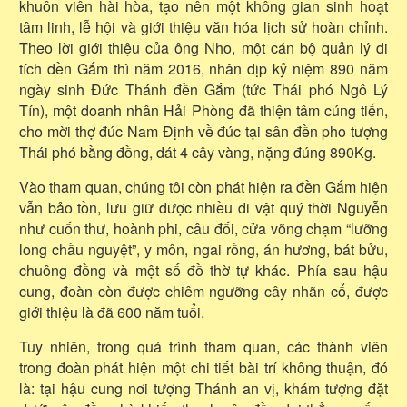
khuôn viên hài hòa, tạo nên một không gian sinh hoạt
tâm linh, lễ hội và giới thiệu văn hóa lịch sử hoàn chỉnh.
Theo lời giới thiệu của ông Nho, một cán bộ quản lý di
tích đền Gắm thì năm 2016, nhân dịp kỷ niệm 890 năm
ngày sinh Đức Thánh đền Gắm (tức Thái phó Ngô Lý
Tín), một doanh nhân Hải Phòng đã thiện tâm cúng tiến,
cho mời thợ đúc Nam Định về đúc tại sân đền pho tượng
Thái phó bằng đồng, dát 4 cây vàng, nặng đúng 890Kg.
Vào tham quan, chúng tôi còn phát hiện ra đền Gắm hiện
vẫn bảo tồn, lưu giữ được nhiều di vật quý thời Nguyễn
như cuốn thư, hoành phi, câu đối, cửa võng chạm “lưỡng
long chầu nguyệt”, y môn, ngai rồng, án hương, bát bửu,
chuông đồng và một số đồ thờ tự khác. Phía sau hậu
cung, đoàn còn được chiêm ngưỡng cây nhãn cổ, được
giới thiệu là đã 600 năm tuổi.
Tuy nhiên,
trong quá trình tham quan, các thành viên
trong đoàn phát hiện m
ột chi tiết bài trí không thuận, đó
là: tại hậu cung nơi tượng Thánh an vị, khám tượng đặt