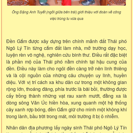
Ông Đặng Anh Tuyết (ngồi giữa bên trái) giới thiệu với đoàn về công
việc trùng tu vừa qua
Đền Gắm được xây dựng trên chính mảnh đất Thái phó
Ngô Lý Tín từng cắm đất làm nhà, mở trường dạy học,
luyện rèn võ nghệ, nghiên cứu binh thư. Điều rất đặc biệt
là phần mộ của Thái phó nằm chính tại hậu cung của
đền. Điều này làm cho ngôi đền càng trở nên linh thiêng
và là cội nguồn của những câu chuyện uy linh, huyền
diệu. Với vị trí cách xa khu dân cư trong một không gian
rộng lớn, thoáng đãng, phía trước là bãi bồi, thường được
cấy trồng thành những vạt rau xanh mướt, đằng xa là
dòng sông Văn Úc hiền hòa, xung quanh một hệ thống
cây xanh rợp bóng, đền Gắm giữ cho mình một không khí
trong lành,
bầu trời trong mát,
môi trường ít bị ô nhiễm.
Nhân dân địa phương lấy ngày sinh Thái phó Ngô Lý Tín