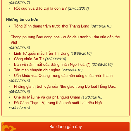
(04/05/2017)
Rốt cục vua Bảo Đại là con ai?
(27/05/2017)
Những tin cũ hơn
Tống Bình thăng trầm trước thời Thăng Long
(09/10/2016)
Chống phương Bắc đồng hóa - cuộc đấu tranh vĩ đại của dân tộc
Việt
(04/10/2016)
Linh Từ quốc mẫu Trần Thị Dung
(19/08/2016)
Công chúa An Tư
(15/09/2016)
Bàn về năm mất của Bảng nhãn Ngô Hoán(*)
(27/08/2016)
Tản mạn chuyện chữ nghĩa
(29/09/2016)
Uẩn khúc vua Quang Trung cầu hôn công chúa nhà Thanh
(30/08/2016)
Những giá trị tích cực của Nho giáo trong Bộ luật Hồng Đức.
(05/08/2016)
Chế độ Mẫu hệ và gia phả người Chăm
(15/07/2016)
Đỗ Cảnh Thạc - Vị trung thần phò suôt hai triều Ngô
(14/06/2016)
Bài đăng gần đây