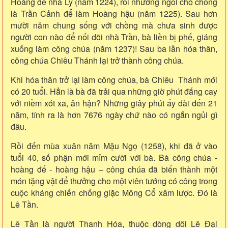
Hoàng đế nhà Lý (năm 1224), rồi nhường ngôi cho chồng
là Trần Cảnh để làm Hoàng hậu (năm 1225). Sau hơn
mười năm chung sống với chồng mà chưa sinh được
người con nào để nối dõi nhà Trần, bà liền bị phế, giáng
xuống làm công chúa (năm 1237)! Sau ba lần hóa thân,
công chúa Chiêu Thánh lại trở thành công chúa.
Khi hóa thân trở lại làm công chúa, bà Chiêu Thánh mới
có 20 tuổi. Hẳn là bà đã trải qua những giờ phút đắng cay
với niềm xót xa, ân hận? Những giây phút ấy dài đến 21
năm, tính ra là hơn 7676 ngày chứ nào có ngắn ngủi gì
đâu.
Rồi đến mùa xuân năm Mậu Ngọ (1258), khi đã ở vào
tuổi 40, số phận mới mỉm cười với bà. Bà công chúa -
hoàng đế - hoàng hậu – công chúa đã biến thành một
món tặng vật để thưởng cho một viên tướng có công trong
cuộc kháng chiến chống giặc Mông Cổ xâm lược. Đó là
Lê Tần.
Lê Tần là người Thanh Hóa, thuộc dòng dõi Lê Đại