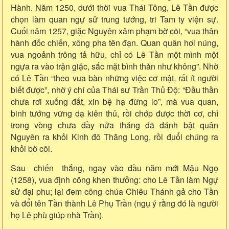
Hành. Năm 1250, dưới thời vua Thái Tông, Lê Tần được
chọn làm quan ngự sử trung tướng, tri Tam ty viện sự.
Cuối năm 1257, giặc Nguyên xâm phạm bờ cõi, “vua thân
hành đốc chiến, xông pha tên đạn. Quan quân hơi núng,
vua ngoảnh trông tả hữu, chỉ có Lê Tần một mình một
ngựa ra vào trận giặc, sắc mặt bình thản như không”. Nhờ
có Lê Tần “theo vua bàn những việc cơ mật, rất ít người
biết được”, nhờ ý chí của Thái sư Trần Thủ Độ: “Đầu thần
chưa rơi xuống đất, xin bệ hạ đừng lo”, mà vua quan,
binh tướng vững dạ kiên thủ, rồi chớp được thời cơ, chỉ
trong vòng chưa đầy nửa tháng đã đánh bật quân
Nguyên ra khỏi Kinh đô Thăng Long, rồi đuổi chúng ra
khỏi bờ cõi.
Sau chiến thắng, ngay vào đầu năm mới Mậu Ngọ
(1258), vua định công khen thưởng: cho Lê Tần làm Ngự
sử đại phu; lại đem công chúa Chiêu Thánh gả cho Tần
và đổi tên Tần thành Lê Phụ Trần (ngụ ý rằng đó là người
họ Lê phù giúp nhà Trần).