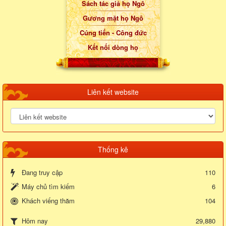
Sách tác giả họ Ngô
Gương mặt họ Ngô
Cúng tiến - Công đức
Kết nối dòng họ
Liên kết website
Thống kê
Đang truy cập
110
Máy chủ tìm kiếm
6
Khách viếng thăm
104
29,880
Hôm nay