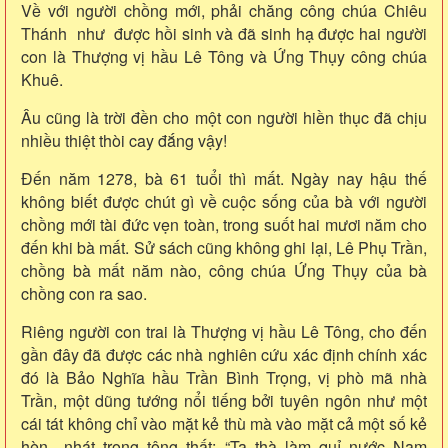
Về với người chồng mới, phải chăng công chúa Chiêu
Thánh như được hồi sinh và đã sinh hạ được hai người
con là Thượng vị hầu Lê Tông và Ứng Thụy công chúa
Khuê.
Âu cũng là trời đền cho một con người hiền thục đã chịu
nhiều thiệt thòi cay đắng vậy!
Đến năm 1278, bà 61 tuổi thì mất. Ngày nay hậu thế
không biết được chút gì về cuộc sống của bà với người
chồng mới tài đức vẹn toàn, trong suốt hai mươi năm cho
đến khi bà mất. Sử sách cũng không ghi lại, Lê Phụ Trần,
chồng bà mất năm nào, công chúa Ứng Thụy của bà
chồng con ra sao.
Riêng người con trai là Thượng vị hầu Lê Tông, cho đến
gần đây đã được các nhà nghiên cứu xác định chính xác
đó là Bảo Nghĩa hầu Trần Bình Trọng, vị phò mã nhà
Trần, một dũng tướng nổi tiếng bởi tuyên ngôn như một
cái tát không chỉ vào mặt kẻ thù mà vào mặt cả một số kẻ
hèn nhát trong tông thất: “Ta thà làm quỉ nước Nam