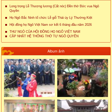
Long trọng Lễ Thượng lương (Cất nóc) Đền thờ Đức vua Ngô
Quyền
Họ Ngô Bắc Ninh tổ chức Lễ giỗ Thái úy Lý Thường Kiệt
Hội đồng họ Ngô Việt Nam sơ kết 6 tháng đầu năm 2026
THƯ NGỎ CỦA HỘI ĐỒNG HỌ NGÔ VIỆT NAM
CẬP NHẬT HỆ THỐNG THỜ TỰ NGÔ QUYỀN
Album ảnh