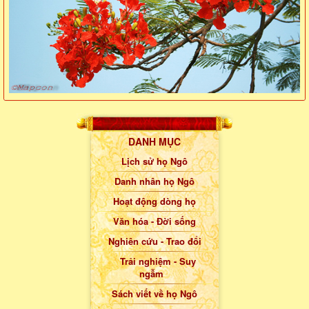
DANH MỤC
Lịch sử họ Ngô
Danh nhân họ Ngô
Hoạt động dòng họ
Văn hóa - Đời sống
Nghiên cứu - Trao đổi
Trải nghiệm - Suy
ngẫm
Sách viết về họ Ngô