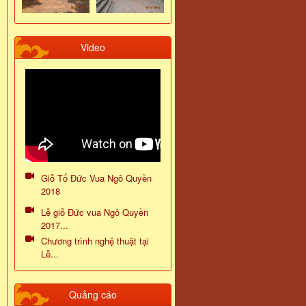
Video
Giỗ Tổ Đức Vua Ngô Quyền
2018
Lễ giỗ Đức vua Ngô Quyền
2017...
Chương trình nghệ thuật tại
Lễ...
Quảng cáo