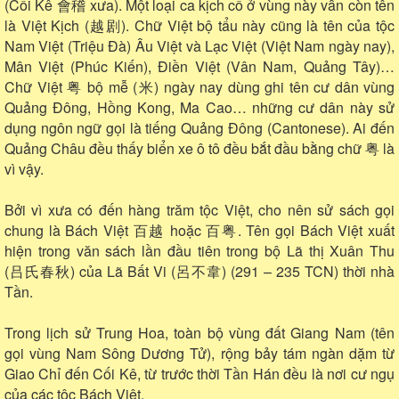
(Cối Kê 會稽 xưa). Một loại ca kịch cổ ở vùng này vẫn còn tên
là Việt Kịch (越剧). Chữ Việt bộ tẩu này cũng là tên của tộc
Nam Việt (Triệu Đà) Âu Việt và Lạc Việt (Việt Nam ngày nay),
Mân Việt (Phúc Kiến), Điền Việt (Vân Nam, Quảng Tây)…
Chữ Việt 粤 bộ mễ (米) ngày nay dùng ghi tên cư dân vùng
Quảng Đông, Hồng Kong, Ma Cao… những cư dân này sử
dụng ngôn ngữ gọi là tiếng Quảng Đông (Cantonese). Ai đến
Quảng Châu đều thấy biển xe ô tô đều bắt đầu bằng chữ 粤 là
vì vậy.
Bởi vì xưa có đến hàng trăm tộc Việt, cho nên sử sách gọi
chung là Bách Việt 百越 hoặc 百粤. Tên gọi Bách Việt xuất
hiện trong văn sách lần đầu tiên trong bộ Lã thị Xuân Thu
(吕氏春秋) của Lã Bất Vi (呂不韋) (291 – 235 TCN) thời nhà
Tần.
Trong lịch sử Trung Hoa, toàn bộ vùng đất Giang Nam (tên
gọi vùng Nam Sông Dương Tử), rộng bảy tám ngàn dặm từ
Giao Chỉ đến Cối Kê, từ trước thời Tần Hán đều là nơi cư ngụ
của các tộc Bách Việt.