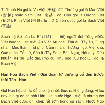
Thời nhà Hạ gọi là Vu Việt (于越), đời Thương gọi là Man Việt
(蛮越) hoặc Nam Việt (南越), đời Chu gọi là Dương Việt
(扬越), Kinh Việt (荆越), từ thời Chiến quốc gọi là Bách Việt
(百越).
Sách Lộ Sử của La Bí (1131 - 1189) người đời Tống viết3:
Việt thường, Lạc Việt, Âu Việt, Âu ngai, Thả âu, Tây âu, Cung
nhân, Mục thâm, Tồi phu, Cầm nhân, Thương ngô, Việt khu,
Quế quốc, Tổn tử, Sản lí (Tây Song Bản Nạp), Hải quý, Cửu
khuẩn, Kê dư, Bắc đái, Phó cú, Khu ngô (Cú ngô)… gọi là
Bách Việt.
Hán Hóa Bách Việt - Giai đoạn từ thượng cổ đến trước
thời Tần - Hán
Gọi Hán hóa chỉ là để cho tiện thôi, thực ra không đúng, vì lúc
này làm gì đã có nhà Hán. Hai nước Ngô - Việt là những tộc
Bách Việt được ghi chép rất sớm trong sử sách. Nước Ngô