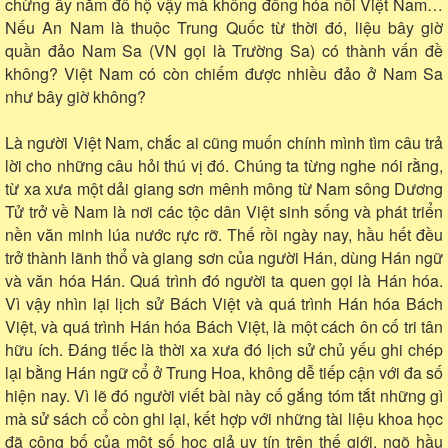
chừng ấy năm đô hộ vậy mà không đồng hóa nổi Việt Nam…
Nếu An Nam là thuộc Trung Quốc từ thời đó, liệu bây giờ
quần đảo Nam Sa (VN gọi là Trường Sa) có thành vấn đề
không? Việt Nam có còn chiếm được nhiều đảo ở Nam Sa
như bây giờ không?
Là người Việt Nam, chắc ai cũng muốn chính mình tìm câu trả
lời cho những câu hỏi thú vị đó. Chúng ta từng nghe nói rằng,
từ xa xưa một dải giang sơn mênh mông từ Nam sông Dương
Tử trở về Nam là nơi các tộc dân Việt sinh sống và phát triển
nền văn minh lúa nước rực rỡ. Thế rồi ngày nay, hầu hết đều
trở thành lãnh thổ và giang sơn của người Hán, dùng Hán ngữ
và văn hóa Hán. Quá trình đó người ta quen gọi là Hán hóa.
Vì vậy nhìn lại lịch sử Bách Việt và quá trình Hán hóa Bách
Việt, và quá trình Hán hóa Bách Việt, là một cách ôn cố tri tân
hữu ích. Đáng tiếc là thời xa xưa đó lịch sử chủ yếu ghi chép
lại bằng Hán ngữ cổ ở Trung Hoa, không dễ tiếp cận với đa số
hiện nay. Vì lẽ đó người viết bài này cố gắng tóm tắt những gì
mà sử sách cổ còn ghi lại, kết hợp với những tài liệu khoa học
đã công bố của một số học giả uy tín trên thế giới, ngõ hầu