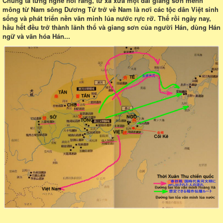
Chúng ta từng nghe nói rằng, từ xa xưa một dải giang sơn mênh
mông từ Nam sông Dương Tử trở về Nam là nơi các tộc dân Việt sinh
sống và phát triển nền văn minh lúa nước rực rỡ. Thế rồi ngày nay,
hầu hết đều trở thành lãnh thổ và giang sơn của người Hán, dùng Hán
ngữ và văn hóa Hán...