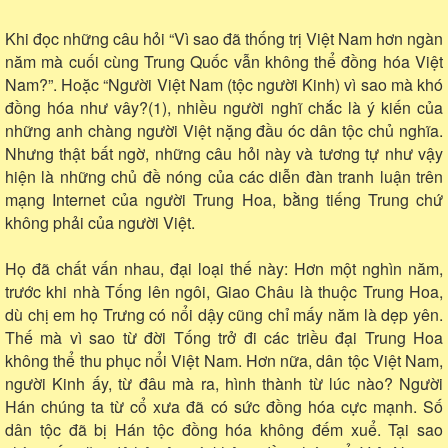
Khi đọc những câu hỏi “Vì sao đã thống trị Việt Nam hơn ngàn
năm mà cuối cùng Trung Quốc vẫn không thể đồng hóa Việt
Nam?”. Hoặc “Người Việt Nam (tộc người Kinh) vì sao mà khó
đồng hóa như vây?(1), nhiều người nghĩ chắc là ý kiến của
những anh chàng người Việt nặng đầu óc dân tộc chủ nghĩa.
Nhưng thật bất ngờ, những câu hỏi này và tương tự như vậy
hiện là những chủ đề nóng của các diễn đàn tranh luận trên
mạng Internet của người Trung Hoa, bằng tiếng Trung chứ
không phải của người Việt.
Họ đã chất vấn nhau, đại loại thế này: Hơn một nghìn năm,
trước khi nhà Tống lên ngôi, Giao Châu là thuộc Trung Hoa,
dù chị em họ Trưng có nổi dậy cũng chỉ mấy năm là dẹp yên.
Thế mà vì sao từ đời Tống trở đi các triều đại Trung Hoa
không thể thu phục nổi Việt Nam. Hơn nữa, dân tộc Việt Nam,
người Kinh ấy, từ đâu mà ra, hình thành từ lúc nào? Người
Hán chúng ta từ cổ xưa đã có sức đồng hóa cực mạnh. Số
dân tộc đã bị Hán tộc đồng hóa không đếm xuể. Tại sao