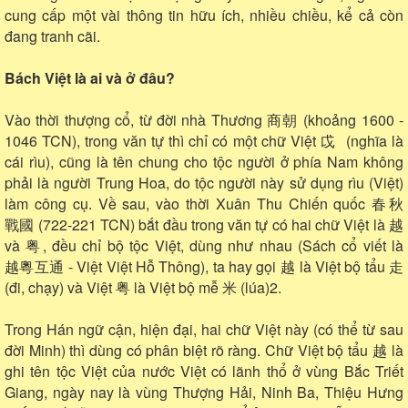
cung cấp một vài thông tin hữu ích, nhiều chiều, kể cả còn
đang tranh cãi.
Bách Việt là ai và ở đâu?
Vào thời thượng cổ, từ đời nhà Thương 商朝 (khoảng 1600 -
1046 TCN), trong văn tự thì chỉ có một chữ Việt 戉 (nghĩa là
cái rìu), cũng là tên chung cho tộc người ở phía Nam không
phải là người Trung Hoa, do tộc người này sử dụng rìu (Việt)
làm công cụ. Về sau, vào thời Xuân Thu Chiến quốc 春秋
戰國 (722-221 TCN) bắt đầu trong văn tự có hai chữ Việt là 越
và 粤, đều chỉ bộ tộc Việt, dùng như nhau (Sách cổ viết là
越粵互通 - Việt Việt Hỗ Thông), ta hay gọi 越 là Việt bộ tẩu 走
(đi, chạy) và Việt 粤 là Việt bộ mễ 米 (lúa)2.
Trong Hán ngữ cận, hiện đại, hai chữ Việt này (có thể từ sau
đời Minh) thì dùng có phân biệt rõ ràng. Chữ Việt bộ tẩu 越 là
ghi tên tộc Việt của nước Việt có lãnh thổ ở vùng Bắc Triết
Giang, ngày nay là vùng Thượng Hải, Ninh Ba, Thiệu Hưng