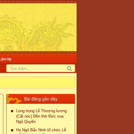
Liên hệ
Bài đăng gần đây
Long trọng Lễ Thượng lương
(Cất nóc) Đền thờ Đức vua
Ngô Quyền
Họ Ngô Bắc Ninh tổ chức Lễ