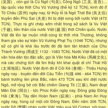
(吴国)，còn gọi là Cú Ngô (句吴), Công Ngô (工吴, 攻吾)…
lập quốc vào thời Chu Vũ Vương (thế kỷ 12 TCN), kinh đô ở
Tô Châu (苏州) ngày nay, từ thủy tổ là Ngô Thái Bá (吳太伯)
truyền đến Phù Sai (夫差) thì bị diệt vong bởi nước Việt (473
TCN). Thực ra ghi chép sớm nhất trong sử sách là Vu Việt
(于越), tiền thân của nước Việt (越 国) thời Chiến quốc. Nước
Việt đã tồn tại muộn nhất cũng từ thời nhà Thương, không
tham gia vào sự kiện Vũ Vương Phạt Trụ (1046 TCN), nhưng
sử có ghi là khá lâu trước đó đã làm tân khách của Chu
Thành Vương (周成王 1132 - 1083 TCN). Nước Việt đã có một
văn hóa dân tộc đặc sắc, gọi là Văn hóa Mã Kiều (馬橋文化),
mà các chứng tích đã tìm thấy khi khai quật di chỉ Thái Hồ
(太湖地區). Nước Việt định đô ở Cối Kê (會稽) - Thiệu Hưng
ngày nay - truyền đến đời Câu Tiễn (句踐 496 - 464 TCN) thì
bành trướng lên phía Bắc, năm 473 TCN sau khi diệt nước
Ngô, mở rộng bờ cõi Bắc chiếm Giang Tô (江蘇), Nam đoạt
Mân Đài (閩台) - tức Phúc Kiến ngày nay, Đông giáp Đông
Hải (東海), Tây đến Hoàn Nam (皖南) - phía Nam An Huy
ngày nay, hùng cứ một cõi Đông Nam. Đến năm 306 TCN,
nước Sở (楚國) nhân nước Việt, triều vua Vô Cương, nội loạn,