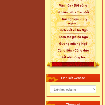
Văn hóa - Đời sống
Nghiên cứu - Trao đổi
Trải nghiệm - Suy
ngẫm
Sách viết về họ Ngô
Sách tác giả họ Ngô
Gương mặt họ Ngô
Cúng tiến - Công đức
Kết nối dòng họ
Liên kết website
Thống kê