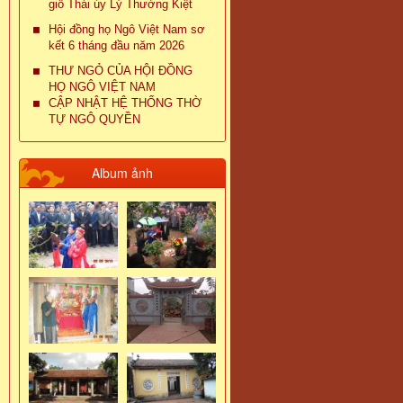
giỗ Thái úy Lý Thường Kiệt
Hội đồng họ Ngô Việt Nam sơ
kết 6 tháng đầu năm 2026
THƯ NGỎ CỦA HỘI ĐỒNG
HỌ NGÔ VIỆT NAM
CẬP NHẬT HỆ THỐNG THỜ
TỰ NGÔ QUYỀN
Album ảnh