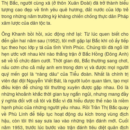
Thị Bắc, người cùng xã (ở thôn Xuân Đoài) đã trở thành biểu
tượng cao đẹp về tình yêu quê hương, đất nước của lớp trẻ
trong những năm trường kỳ kháng chiến chống thực dân Pháp
xâm lược của dân tộc ta.
Ông Khanh bồi hồi, xúc động nhớ lại: Từ lúc quen biết cho
đến gần hai năm sau (1952), tôi mới gặp lại Bắc khi cô ấy tiếp
tục theo học lớp y tá của tỉnh Vĩnh Phúc. Chúng tôi đã ngỏ lời
hẹn ước với nhau khi nào thắng trận ở Bắc Hồng (Đông Anh)
sẽ về tổ chức đám cưới. Thời gian đó, Bắc thường sang chơi,
nấu cơm cho cả mấy anh em trong đơn vị và được mọi người
quý mến gọi là “nàng dâu” của Tiểu đoàn. Nhất là chính trị
viên đại đội Nguyễn Viết Bát, là người luôn quan tâm, tạo mọi
điều kiện để chúng tôi thường xuyên được gặp nhau. Đó là
những khoảnh khắc thời gian tuy ngắn ngủi, nhưng mang đầy
ý nghĩa đối với cả tôi và Bắc vì đã hiểu được thế nào là niềm
hạnh phúc của những người yêu nhau. Rồi Trần Thị Bắc quay
về Phù Linh để tiếp tục hoạt động du kích trong vùng địch
hậu, còn tôi thì say sưa lao vào những trận đánh mới. Cuối
năm 1953, trước lúc bước vào trận đánh tiêu diệt quân địch