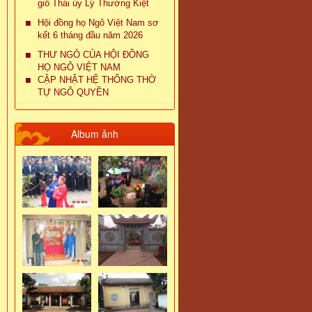
giỗ Thái úy Lý Thường Kiệt
Hội đồng họ Ngô Việt Nam sơ
kết 6 tháng đầu năm 2026
THƯ NGỎ CỦA HỘI ĐỒNG
HỌ NGÔ VIỆT NAM
CẬP NHẬT HỆ THỐNG THỜ
TỰ NGÔ QUYỀN
Album ảnh