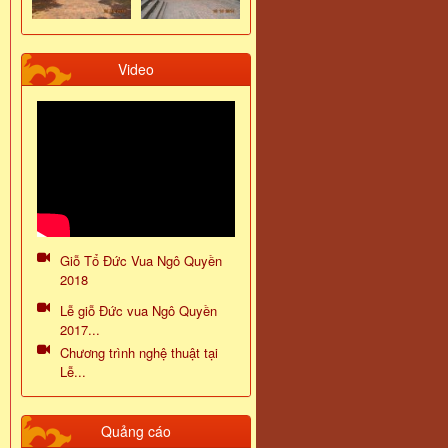
Video
Giỗ Tổ Đức Vua Ngô Quyền
2018
Lễ giỗ Đức vua Ngô Quyền
2017...
Chương trình nghệ thuật tại
Lễ...
Quảng cáo