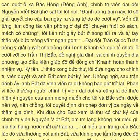
càn quét ở xã Bắc Hồng (Đông Anh), chính trị viên đại đội
Nguyễn Viết Bát ghé sát tai tôi nói: “Đánh xong trận này, tớ sẽ
giải quyết cho cậu ba ngày ra vùng tự do để cưới vợ”. Vốn đã
từng làm công tác văn phòng ở đại đội chuyên “nói có sách,
mách có chứng”, tôi liền rút giấy bút ở trong túi ra và tự tay
thảo vội bức “công văn” ngắn gọn: “... Đại đội Trần Quốc Tuấn
đồng ý giải quyết cho đồng chí Trịnh Khanh về quê tổ chức lễ
cưới với cô Trần Thị Bắc, đề nghị gia đình và chính quyền địa
phương tạo điều kiện giúp đỡ để đồng chí Khanh hoàn thành
nhiệm vụ. Ký tên....” thảo xong bức thư, tôi đưa ngay cho chính
trị viên duyệt và anh Bát cầm bút ký liền. Không ngờ, sau trận
đánh ấy, anh Bát đã vĩnh viễn ra đi không bao giờ trở lại. Phần
vì tiếc thương người chính trị viên đại đội và cũng là để thực
hiện ý nguyện của anh mong muốn cho tôi và Bắc sớm được
nên vợ, nên chồng, tôi quyết định xin phép đơn vị ba ngày về
thăm gia đình. Khi đưa cho Bắc xem lá thư có chữ ký của
chính trị viên Nguyễn Viết Bát, em im lặng không nói điều gì,
mà hai hàng nước mắt cứ trào ra.... Tôi hiểu tâm trạng của Bắc
lúc đó vừa thương xót anh Bát, vừa kính phục tấm lòng đức độ