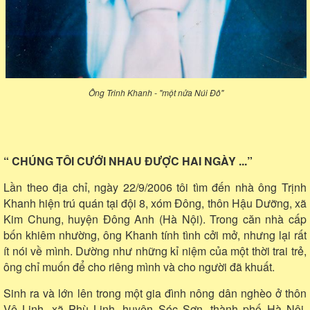
Ông Trinh Khanh - "một nửa Núi Đô"
“ CHÚNG TÔI CƯỚI NHAU ĐƯỢC HAI NGÀY ...”
Lần theo địa chỉ, ngày 22/9/2006 tôi tìm đến nhà ông Trịnh
Khanh hiện trú quán tại đội 8, xóm Đông, thôn Hậu Dưỡng, xã
Kim Chung, huyện Đông Anh (Hà Nội). Trong căn nhà cấp
bốn khiêm nhường, ông Khanh tính tình cởi mở, nhưng lại rất
ít nói về mình. Dường như những kỉ niệm của một thời trai trẻ,
ông chỉ muốn để cho riêng mình và cho người đã khuất.
Sinh ra và lớn lên trong một gia đình nông dân nghèo ở thôn
Vệ Linh, xã Phù Linh, huyện Sóc Sơn, thành phố Hà Nội,