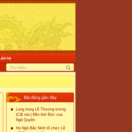
Liên hệ
Bài đăng gần đây
Long trọng Lễ Thượng lương
(Cất nóc) Đền thờ Đức vua
Ngô Quyền
Họ Ngô Bắc Ninh tổ chức Lễ