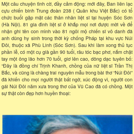
Một câu chuyện tình cờ, đầy cảm động: mới đây, Ban liên lạc
cựu chiến binh Trung đoàn 238 ( Quân khu Việt Bắc) có tổ
chức buổi gặp mặt các thân nhân liệt sĩ tại huyện Sóc Sơn
(Hà Nội). 81 gia đình liệt sĩ ở khắp mọi nơi được mời về để
nhận ghi tên con mình vào 81 ngôi mộ chiến sĩ vô danh đã
anh dũng hy sinh trong thời kỳ chống Pháp tại khu vực Núi
Đôi, thuộc xã Phù Linh (Sóc Sơn). Sau khi làm xong thủ tục
phần lễ, có một cụ già gần 90 tuổi, râu tóc bạc phơ, nắm chặt
tay một ông lão hơn 70 tuổi, giơ lên cao, dõng dạc tuyên bố:
“Đây là đồng chí Trịnh Khanh, chồng của nữ liệt sĩ Trần Thị
Bắc, và cũng là chàng trai nguyên mẫu trong bài thơ “Núi Đôi”
đã khiến cho mọi người thật bất ngờ, xúc động vì, người con
gái Núi Đôi năm xưa trong thơ của Vũ Cao đã có chồng. Một
sự thật còn đẹp hơn huyền thoại: