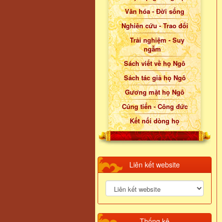
Văn hóa - Đời sống
Nghiên cứu - Trao đổi
Trải nghiệm - Suy
ngẫm
Sách viết về họ Ngô
Sách tác giả họ Ngô
Gương mặt họ Ngô
Cúng tiến - Công đức
Kết nối dòng họ
Liên kết website
Thống kê