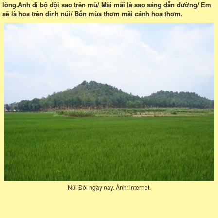
lòng.Anh đi bộ đội sao trên mũ/ Mãi mãi là sao sáng dẫn đường/ Em
sẽ là hoa trên đỉnh núi/ Bốn mùa thơm mãi cánh hoa thơm.
Núi Đôi ngày nay. Ảnh: internet.