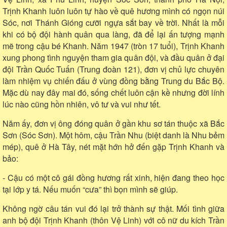
Trịnh Khanh luôn luôn tự hào về quê hương mình có ngọn núi
Sóc, nơi Thánh Gióng cưỡi ngựa sắt bay về trời. Nhất là mỗi
khi có bộ đội hành quân qua làng, đã để lại ấn tượng mạnh
mẽ trong cậu bé Khanh. Năm 1947 (tròn 17 tuổi), Trịnh Khanh
xung phong tình nguyện tham gia quân đội, và đầu quân ở đại
đội Trần Quốc Tuấn (Trung đoàn 121), đơn vị chủ lực chuyên
làm nhiệm vụ chiến đấu ở vùng đồng bằng Trung du Bắc Bộ.
Mặc dù nay đây mai đó, sống chết luôn cận kề nhưng đời lính
lúc nào cũng hồn nhiên, vô tư và vui như tết.
Năm ấy, đơn vị ông đóng quân ở gần khu sơ tán thuộc xã Bắc
Sơn (Sóc Sơn). Một hôm, cậu Trần Nhu (biệt danh là Nhu bẻm
mép), quê ở Hà Tây, nét mặt hớn hở đến gặp Trịnh Khanh và
bảo:
- Cậu có một cô gái đồng hương rất xinh, hiện đang theo học
tại lớp y tá. Nếu muốn “cưa” thì bọn mình sẽ giúp.
Không ngờ câu tán vui đó lại trở thành sự thật. Mối tình giữa
anh bộ đội Trịnh Khanh (thôn Vệ Linh) với cô nữ du kích Trần