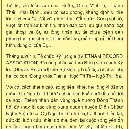
Từ đó, các triều vua sau, Hoằng Định, Vĩnh Tộ, Thành
Thái, Khải Định…đều có sắc phong, khẳng định vị thế
tôn quý của Cụ đối với nhân dân, đất nước. Cùng với nó,
vượt lên trên sự kính tín, nhân dân còn lưu giữ hàng loạt
giai thoại về Cụ từ lòng nhân từ, tài chữa bệnh đến
phong thái mô phạm, trí tuệ sắc sảo, mẫn tiệp rất đỗi hóm
hỉnh, dung dị của Cụ…
Tháng 9/2013, Tổ chức Kỷ lục gia ((VIETNAM RECORD
ASSOCIATION) đã công nhận và trao Bằng vinh danh Kỷ
luc (Giness Reccord) cho Sự kiện lịch sử độc nhất vô nhị
hai bố con “Đồng khoa Tiến sĩ” Ngô Trí Tri – Ngô Trí Hòa.
Với cốt cách thanh cao, sống liêm khiết hết lòng vì dân vì
nước, Cụ Ngô Trí Tri được nhân dân khắp nơi đều hết lời
ca ngợi. Riêng nhân dân vùng quê hương Đông Thành
hồi đó (nay là các vùng xung quanh huyện Diễn Châu/
Nghệ An) đã coi Cụ Ngô Trí Tri như một vị thánh hiền tài,
đức độ, luôn cứu nhân độ thế, đem lại cuộc sống yên ổn
no ấm, thanh bình cho nhân dân. Vì vậy, nhiều di tích,