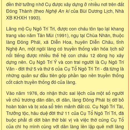
đền thờ tưởng nhớ Cụ được xây dựng ở nhiều nơi trên đất
Đông Thành (theo
Nghệ An kí
của Bùi Dương Lịch, Nhà
XB KHXH 1993).
Lăng mộ Cụ Ngô Trí Tri, được con cháu tôn tạo lại khang
trang vào năm Tân Mùi (1991), ngụ tại Chùa Nhãn, thuộc
làng Đông Phái, xã Diễn Hoa, huyên Diễn Châu, tỉnh
Nghệ An, một ngôi làng có truyền thống văn hóa lịch sử
nổi tiếng được nhiều thế hệ con cháu 12 dòng họ xây
dựng nên. Cụ Ngô Trí Ý và con trai người là Cụ Ngô Trí
Văn - đời thứ 5 và thứ 6 của Cụ Tổ Ngô Trì Tri - đã từng là
những quân sư đầu tiên góp phần tạo nên truyền thống
cốt cách truyền thống đó của làng.
Vào năm 1976, do nhận thức sai lệch của một số người
về chủ trương dãn dân, di dân, làng Đông Phái bị dỡ bỏ
hoàn toàn và bị xóa sổ trên mảnh đất cũ. Cụ Ngô Trí Tài,
Trưởng tộc, hâu duệ đời thứ 11 của Cụ Tổ Ngô Trí Tri, đã
buộc phải di dời bàn thờ bài vị và việc thờ cúng Cụ Tổ
của chi họ mình cùng với dân làng lên lập quê mới làng