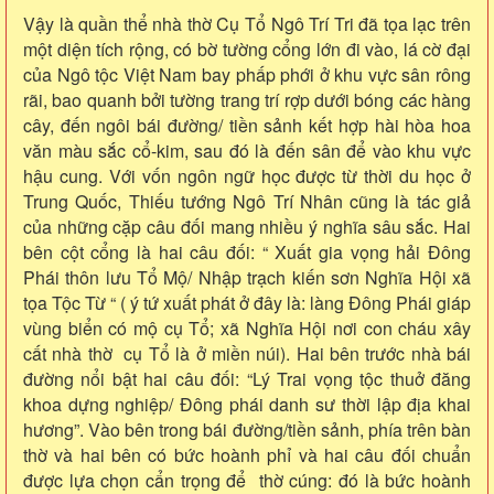
Vậy là quần thể nhà thờ Cụ Tổ Ngô Trí Tri đã tọa lạc trên
một diện tích rộng, có bờ tường cổng lớn đi vào, lá cờ đại
của Ngô tộc Việt Nam bay phấp phới ở khu vực sân rông
rãi, bao quanh bởi tường trang trí rợp dưới bóng các hàng
cây, đến ngôi bái đường/ tiền sảnh kết hợp hài hòa hoa
văn màu sắc cổ-kim, sau đó là đến sân để vào khu vực
hậu cung. Với vốn ngôn ngữ học được từ thời du học ở
Trung Quốc, Thiếu tướng Ngô Trí Nhân cũng là tác giả
của những cặp câu đối mang nhiều ý nghĩa sâu sắc. Hai
bên cột cổng là hai câu đối: “ Xuất gia vọng hải Đông
Phái thôn lưu Tổ Mộ/ Nhập trạch kiến sơn Nghĩa Hội xã
tọa Tộc Từ “ ( ý tứ xuất phát ở đây là: làng Đông Phái giáp
vùng biển có mộ cụ Tổ; xã Nghĩa Hội nơi con cháu xây
cất nhà thờ cụ Tổ là ở miền núi). Hai bên trước nhà bái
đường nổi bật hai câu đối: “Lý Trai vọng tộc thuở đăng
khoa dựng nghiệp/ Đông phái danh sư thời lập địa khai
hương”. Vào bên trong bái đường/tiền sảnh, phía trên bàn
thờ và hai bên có bức hoành phỉ và hai câu đối chuẩn
được lựa chọn cẩn trọng để thờ cúng: đó là bức hoành