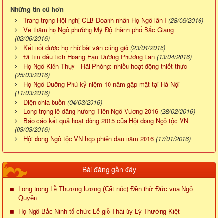
Những tin cũ hơn
Trang trọng Hội nghị CLB Doanh nhân Họ Ngô lần I
(28/06/2016)
Về thăm họ Ngô phường Mỹ Độ thành phố Bắc Giang
(02/06/2016)
Kết nối được họ nhờ bài văn cúng giỗ
(23/04/2016)
Đi tìm dấu tích Hoàng Hậu Dương Phương Lan
(13/04/2016)
Họ Ngô Kiến Thụy - Hải Phòng: nhiều hoạt động thiết thực
(25/03/2016)
Họ Ngô Dưỡng Phú kỷ niệm 10 năm gặp mặt tại Hà Nội
(11/03/2016)
Điện chia buồn
(04/03/2016)
Long trọng lễ dâng hương Tiền Ngô Vương 2016
(28/02/2016)
Báo cáo kết quả hoạt động 2015 của Hội đồng Ngô tộc VN
(03/03/2016)
Hội đồng Ngô tộc VN họp phiên đầu năm 2016
(17/01/2016)
Bài đăng gần đây
Long trọng Lễ Thượng lương (Cất nóc) Đền thờ Đức vua Ngô
Quyền
Họ Ngô Bắc Ninh tổ chức Lễ giỗ Thái úy Lý Thường Kiệt