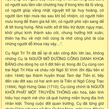
có người sưu tầm văn chương hay ở trong kho đá tủ vàng,
có người giúp vầng nhật nguyệt trở lại huy hoàng, có
người làm trận mưa rào sau khi bổ nhiệm, có người hiến
mưu trung để tham gia kế lớn, có người phò vận sang để
đi tới trung hưng. Nhà nước sở dĩ tiêu trừ được ngụy mạc,
khôi phục kinh thành sáu cõi, chung hưởng trời xuân,
thiên hạ thu về một mối cũng là nhờ công phò tá của
những người đỗ khoa này vậy…”.
Cụ Ngô Trí Tri đã để lại di sản công đức lớn lao, không
những Cụ là NGƯỜI MỞ ĐƯỜNG CÔNG DANH KHOA
BẢNG cho dòng họ có 5 đời tiến sĩ, trong đó Cụ cùng con
trai Ngô Trí Hòa và cháu nội Ngô Sĩ Vinh (thi đậu tiến sĩ
năm 1646) tạo thành huyền thoại Tam đại Tiến sĩ, tiếp
đến các đời sau có hai anh em là Tiến sĩ Ngô Công Trạc
(1694), Ngô Hưng Giáo (1710); Cụ cũng chính là NGƯỜI
KHỞI PHÁT MỘT TRUYỀN THỐNG văn hóa, bản lĩnh
hiếu học mạnh mẽ cho cả quê hương miền trung địa linh
nhân kiệt. Trong cuộc đời quan trường, Cụ đã từng giữ
chức Giám sát ngự sử đạo Quảng Nam, một vùng đất lúc