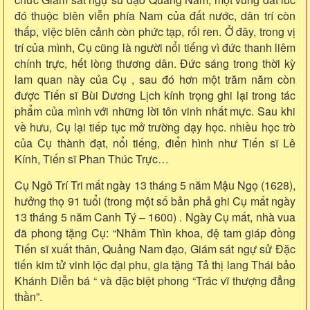
đó thuộc biên viễn phía Nam của đất nước, dân trí còn
thấp, việc biên cảnh còn phức tạp, rối ren. Ở đây, trong vị
trí của mình, Cụ cũng là người nổi tiếng vì đức thanh liêm
chính trực, hết lòng thương dân. Đức sáng trong thời kỳ
lam quan này của Cụ , sau đó hơn một trăm năm còn
được Tiến sĩ Bùi Dương Lịch kính trọng ghi lại trong tác
phẩm của mình với những lời tôn vinh nhất mực. Sau khi
về hưu, Cụ lại tiếp tục mở trường dạy học. nhiều học trò
của Cụ thành đạt, nổi tiếng, điển hình như Tiến sĩ Lê
Kính, Tiến sĩ Phan Thúc Trực…
Cụ Ngô Trí Tri mất ngày 13 tháng 5 năm Mậu Ngọ (1628),
hưởng thọ 91 tuổi (trong một số bản phả ghi Cụ mất ngày
13 tháng 5 năm Canh Tý – 1600) . Ngày Cụ mất, nhà vua
đã phong tặng Cụ: “Nhâm Thìn khoa, đệ tam giáp đồng
Tiến sĩ xuất thân, Quảng Nam đạo, Giám sát ngự sử Đặc
tiến kim tử vinh lộc đại phu, gia tặng Tả thị lang Thái bảo
Khánh Diễn bá “ và đặc biệt phong “Trác vĩ thượng đẳng
thần”.