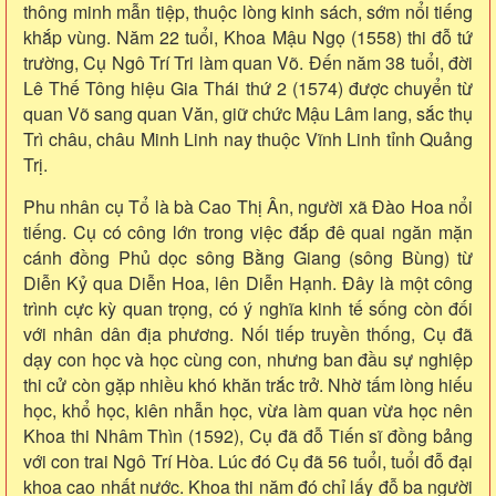
thông minh mẫn tiệp, thuộc lòng kinh sách, sớm nổi tiếng
khắp vùng. Năm 22 tuổi, Khoa Mậu Ngọ (1558) thi đỗ tứ
trường, Cụ Ngô Trí Tri làm quan Võ. Đến năm 38 tuổi, đời
Lê Thế Tông hiệu Gia Thái thứ 2 (1574) được chuyển từ
quan Võ sang quan Văn, giữ chức Mậu Lâm lang, sắc thụ
Trì châu, châu Minh Linh nay thuộc Vĩnh Linh tỉnh Quảng
Trị.
Phu nhân cụ Tổ là bà Cao Thị Ân, người xã Đào Hoa nổi
tiếng. Cụ có công lớn trong việc đắp đê quai ngăn mặn
cánh đồng Phủ dọc sông Bằng Giang (sông Bùng) từ
Diễn Kỷ qua Diễn Hoa, lên Diễn Hạnh. Đây là một công
trình cực kỳ quan trọng, có ý nghĩa kinh tế sống còn đối
với nhân dân địa phương. Nối tiếp truyền thống, Cụ đã
dạy con học và học cùng con, nhưng ban đầu sự nghiệp
thi cử còn gặp nhiều khó khăn trắc trở. Nhờ tấm lòng hiếu
học, khổ học, kiên nhẫn học, vừa làm quan vừa học nên
Khoa thi Nhâm Thìn (1592), Cụ đã đỗ Tiến sĩ đồng bảng
với con trai Ngô Trí Hòa. Lúc đó Cụ đã 56 tuổi, tuổi đỗ đại
khoa cao nhất nước. Khoa thi năm đó chỉ lấy đỗ ba người