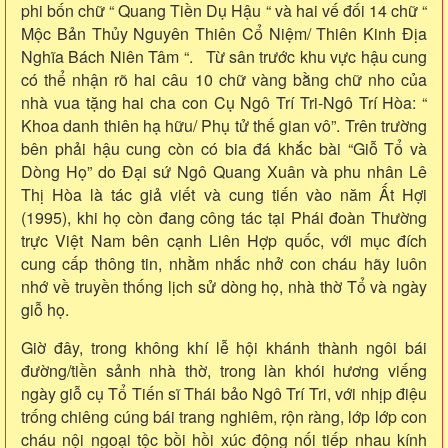
phi bốn chữ “ Quang Tiền Dụ Hậu “ và hai vế đối 14 chữ “
Mộc Bản Thủy Nguyên Thiên Cổ Niệm/ Thiên Kinh Địa
Nghĩa Bách Niên Tâm “. Từ sân trước khu vực hậu cung
có thể nhận rõ hai câu 10 chữ vàng bằng chữ nho của
nhà vua tặng hai cha con Cụ Ngô Trí Tri-Ngô Trí Hòa: “
Khoa danh thiên hạ hữu/ Phụ tử thế gian vô”. Trên trường
bên phải hậu cung còn có bia đá khắc bài “Giỗ Tổ và
Dòng Họ” do Đại sứ Ngô Quang Xuân và phu nhân Lê
Thị Hòa là tác giả viết và cung tiến vào năm Ất Hợi
(1995), khi họ còn đang công tác tại Phái đoàn Thường
trực Việt Nam bên cạnh Liên Hợp quốc, với mục đích
cung cấp thông tin, nhằm nhắc nhở con cháu hãy luôn
nhớ về truyền thống lịch sử dòng họ, nhà thờ Tổ và ngày
giỗ họ.
Giờ đây, trong không khí lễ hội khánh thành ngôi bái
đường/tiền sảnh nhà thờ, trong làn khói hương viếng
ngày giỗ cụ Tổ Tiến sĩ Thái bảo Ngô Trí Tri, với nhịp điệu
trống chiêng cúng bái trang nghiêm, rộn ràng, lớp lớp con
cháu nội ngoại tộc bồi hồi xúc động nối tiếp nhau kính