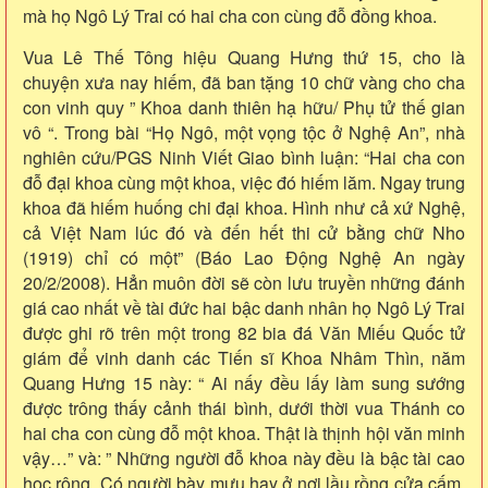
mà họ Ngô Lý Trai có hai cha con cùng đỗ đồng khoa.
Vua Lê Thế Tông hiệu Quang Hưng thứ 15, cho là
chuyện xưa nay hiếm, đã ban tặng 10 chữ vàng cho cha
con vinh quy ” Khoa danh thiên hạ hữu/ Phụ tử thế gian
vô “. Trong bài “Họ Ngô, một vọng tộc ở Nghệ An”, nhà
nghiên cứu/PGS Ninh Viết Giao bình luận: “Hai cha con
đỗ đại khoa cùng một khoa, việc đó hiếm lăm. Ngay trung
khoa đã hiếm huống chi đại khoa. Hình như cả xứ Nghệ,
cả Việt Nam lúc đó và đến hết thi cử bằng chữ Nho
(1919) chỉ có một” (Báo Lao Động Nghệ An ngày
20/2/2008). Hẳn muôn đời sẽ còn lưu truyền những đánh
giá cao nhất về tài đức hai bậc danh nhân họ Ngô Lý Trai
được ghi rõ trên một trong 82 bia đá Văn Miếu Quốc tử
giám để vinh danh các Tiến sĩ Khoa Nhâm Thìn, năm
Quang Hưng 15 này: “ Ai nấy đều lấy làm sung sướng
được trông thấy cảnh thái bình, dưới thời vua Thánh co
hai cha con cùng đỗ một khoa. Thật là thịnh hội văn minh
vậy…” và: ” Những người đỗ khoa này đều là bậc tài cao
học rộng. Có người bày mưu hay ở nơi lầu rồng cửa cấm,