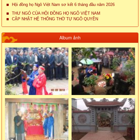
Hội đồng họ Ngô Việt Nam sơ kết 6 tháng đầu năm 2026
THƯ NGỎ CỦA HỘI ĐỒNG HỌ NGÔ VIỆT NAM
CẬP NHẬT HỆ THỐNG THỜ TỰ NGÔ QUYỀN
Album ảnh