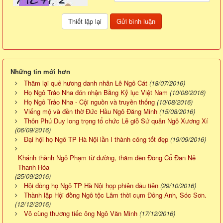
Những tin mới hơn
Thăm lại quê hương danh nhân Lê Ngô Cát
(18/07/2016)
Họ Ngô Trảo Nha đón nhận Bằng Kỷ lục Việt Nam
(10/08/2016)
Họ Ngô Trảo Nha - Cội nguồn và truyền thống
(10/08/2016)
Viếng mộ và đền thờ Đức Hầu Ngô Đăng Minh
(15/08/2016)
Thôn Phú Duy long trọng tổ chức Lễ giỗ Sứ quân Ngô Xương Xí
(06/09/2016)
Đại hội họ Ngô TP Hà Nội lần I thành công tốt đẹp
(19/09/2016)
Khánh thành Ngô Phạm từ đường, thăm đền Đồng Cổ Đan Nê
Thanh Hóa
(25/09/2016)
Hội đồng họ Ngô TP Hà Nội họp phiên đầu tiên
(29/10/2016)
Thành lập Hội đồng Ngô tộc Lâm thời cụm Đông Anh, Sóc Sơn.
(12/12/2016)
Vô cùng thương tiếc ông Ngô Văn Minh
(17/12/2016)