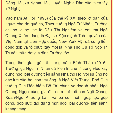
Đông Hội, xã Nghĩa Hội, Huyện Nghĩa Đàn của miền tây
xứ Nghệ
Vào năm Ất Hợi (1995) của thế kỷ XX, theo lời dặn của
người cha đã quá cố, Thiếu tướng Ngô Trí Nhân, Trưởng
chi họ, cùng mẹ là Đậu Thị Nghiêm và em trai Ngô
Quang Xuân, đang là Đại sứ Đặc mệnh Toàn quyền của
Việt Nam tại Liên Hợp quốc, New York-Mỹ, đã cung tiễn
đóng góp và tổ chức xây mới lại Nhà Thờ Cụ Tổ Ngô Trí
Tri trên thửa đất gia đình Trưởng tộc.
Trong thời gian gần 6 tháng năm Bính Thân (2016),
Trưởng tộc Ngô Trí Nhân đã kiên trì chủ trì công việc xây
dựng ngôi bái đường/tiền sảnh Nhà thờ Họ, với sự ủng hộ
đắc lực của hai con trai ông là Ngô Việt Trung, Phó Cục
trưởng Cục Bảo hiểm Bộ Tài chính và doanh nhân Ngô
Quang Ngọc, cùng gia đình em trai- bố con Ngô Quang
Xuân/Ngô Phương Lan- và bà con nội ngoại tộc góp
công, góp sức tạo dựng một ngôi bái đường/ tiền sảnh
khang trang.