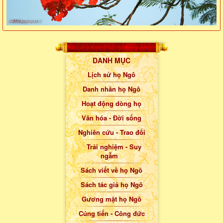
DANH MỤC
Lịch sử họ Ngô
Danh nhân họ Ngô
Hoạt động dòng họ
Văn hóa - Đời sống
Nghiên cứu - Trao đổi
Trải nghiệm - Suy
ngẫm
Sách viết về họ Ngô
Sách tác giả họ Ngô
Gương mặt họ Ngô
Cúng tiến - Công đức