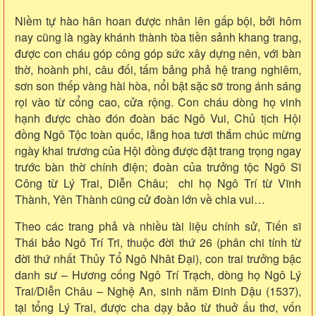
Niềm tự hào hân hoan được nhân lên gấp bội, bởi hôm
nay cũng là ngày khánh thành tòa tiền sảnh khang trang,
được con cháu góp công góp sức xây dựng nên, với bàn
thờ, hoành phi, câu đối, tấm bảng phả hệ trang nghiêm,
sơn son thếp vàng hài hòa, nổi bật sặc sỡ trong ánh sáng
rọi vào từ cổng cao, cửa rộng. Con cháu dòng họ vinh
hạnh được chào đón đoàn bác Ngô Vui, Chủ tịch Hội
đồng Ngô Tộc toàn quốc, lẵng hoa tươi thắm chúc mừng
ngày khai trương của Hội đồng được đặt trang trọng ngay
trước bàn thờ chính điện; đoàn của trưởng tộc Ngô Sĩ
Công từ Lý Trai, Diễn Châu; chi họ Ngô Trí từ Vĩnh
Thành, Yên Thành cũng cử đoàn lớn về chia vui…
Theo các trang phả và nhiều tài liệu chính sử, Tiến sĩ
Thái bảo Ngô Trí Tri, thuộc đời thứ 26 (phân chi tính từ
đời thứ nhất Thủy Tổ Ngô Nhât Đại), con trai trưởng bậc
danh sư – Hương cống Ngô Trí Trạch, dòng họ Ngô Lý
Trai/Diễn Châu – Nghệ An, sinh năm Đinh Dậu (1537),
tại tổng Lý Trai, được cha dạy bảo từ thuở ấu thơ, vốn