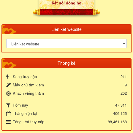
Kết nối dòng họ
Liên kết website
Thống kê
Đang truy cập
211
Máy chủ tìm kiếm
9
Khách viếng thăm
202
47,311
Hôm nay
Tháng hiện tại
406,125
Tổng lượt truy cập
88,461,168