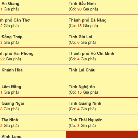
h An Giang
Tỉnh Bắc Ninh
:
1
Gia phả)
(Có:
90
Gia phả)
nh phố Cần Thơ
Thành phố Đà Nẵng
:
2
Gia phả)
(Có:
15
Gia phả)
h Đồng Tháp
Tỉnh Gia Lai
:
3
Gia phả)
(Có:
6
Gia phả)
nh phố Hải Phòng
Thành phố Hồ Chí Minh
:
22
Gia phả)
(Có:
4
Gia phả)
h Khánh Hòa
Tinh Lai Châu
h Lâm Đồng
Tỉnh Nghệ An
:
1
Gia phả)
(Có:
15
Gia phả)
h Quảng Ngãi
Tỉnh Quảng Ninh
:
3
Gia phả)
(Có:
4
Gia phả)
 Tây Ninh
Tỉnh Thái Nguyên
:
2
Gia phả)
(Có:
3
Gia phả)
h Vĩnh Long