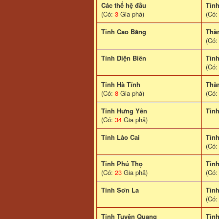
Các thế hệ đầu
Tỉn
(Có:
3
Gia phả)
(Có
Tỉnh Cao Bằng
Thà
(Có
Tỉnh Điện Biên
Tỉn
(Có
Tỉnh Hà Tĩnh
Thà
(Có:
8
Gia phả)
(Có
Tỉnh Hưng Yên
Tỉn
(Có:
34
Gia phả)
Tỉnh Lào Cai
Tỉn
(Có
Tỉnh Phú Thọ
Tỉn
(Có:
23
Gia phả)
(Có
Tinh Sơn La
Tỉnh
(Có
Tỉnh Tuyên Quang
Tỉn